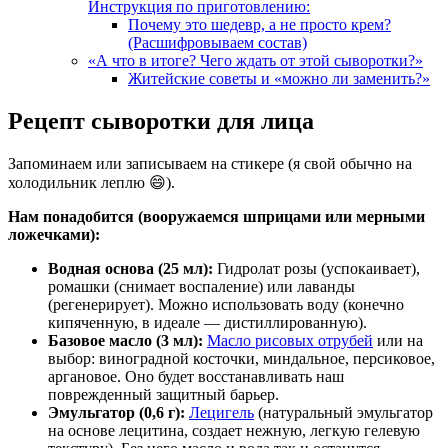
Инструкция по приготовлению:
Почему это шедевр, а не просто крем?
(Расшифровываем состав)
«А что в итоге? Чего ждать от этой сыворотки?»
Житейские советы и «можно ли заменить?»
Рецепт сыворотки для лица
Запоминаем или записываем на стикере (я свой обычно на
холодильник леплю 😄).
Нам понадобится (вооружаемся шприцами или мерными
ложечками):
Водная основа (25 мл):
Гидролат розы (успокаивает),
ромашки (снимает воспаление) или лаванды
(регенерирует). Можно использовать воду (конечно
кипяченную, в идеале — дистиллированную).
Базовое масло (3 мл):
Масло рисовых отрубей
или на
выбор: виноградной косточки, миндальное, персиковое,
аргановое. Оно будет восстанавливать наш
поврежденный защитный барьер.
Эмульгатор (0,6 г):
Лецигель
(натуральный эмульгатор
на основе лецитина, создает нежную, легкую гелевую