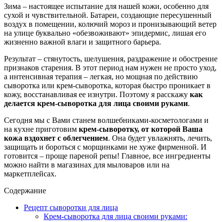
Зима – настоящее испытание для нашей кожи, особенно для
сухой и чувствительной. Батареи, создающие пересушенный
воздух в помещении, колючий мороз и пронизывающий ветер
на улице буквально «обезвоживают» эпидермис, лишая его
жизненно важной влаги и защитного барьера.
Результат – стянутость, шелушения, раздражение и обострение
признаков старения. В этот период нам нужен не просто уход,
а интенсивная терапия – легкая, но мощная по действию
сыворотка или крем-сыворотка, которая быстро проникает в
кожу, восстанавливая ее изнутри. Поэтому я расскажу
как
делается крем-сыворотка для лица своими руками
.
Сегодня мы с Вами станем волшебниками-косметологами и
на кухне приготовим
крем-сыворотку, от которой Ваша
кожа вздохнет с облегчением
. Она будет увлажнять, лечить,
защищать и бороться с морщинками не хуже фирменной. И
готовится – проще пареной репы! Главное, все ингредиенты
можно найти в магазинах для мыловаров или на
маркетплейсах.
Содержание
Рецепт сыворотки для лица
Крем-сыворотка для лица своими руками: