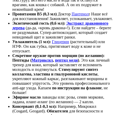
текстуру). Без него масло и вода так и останутся
врагами, как кошка с собакой. А он их подружит в
нежнейший крем!
Провитамин B5 (0,3 мл)
Доктор
Пантенол
:
Наше всё
для восстановления! Заживляет, успокаивает, увлажняет.
Экзотический гость (0,6 мл):
Экстракт драконового
дерева
(да-да, «кровь дракона»!). Если найдете – берите
не раздумывая. Супер-антиоксидант, который создает
невидимый щит и заживляет ранки.
Увлажнитель (1 мл):
Глицерин
(растительный) или
НУФ. Он как губка, притягивает воду к коже и не
отпускает.
Секретное оружие против морщин (по желанию):
Пептиды (
Матриксил
,
пептид меди
)
. Это как личный
тренер для кожи, который заставляет ее вспомнить
молодость и подтянуться.
Стимулируют синтез
коллагена, эластина и гиалуроновой кислоты
,
укрепляют кожный каркас, разглаживают морщины и
повышают упругость. Это уровень профессионального
anti-age ухода. Капаем
по инструкции на флаконе
, не
больше!
Эфирное масло
лаванды или: розы, семян моркови,
ладана, иланг-иланг (по желанию) — 2 капли.
Консервант (0,1-0,3 мл):
Например, Микрокил
(Cosgard, Geogard).
Обязателен
для безопасности и