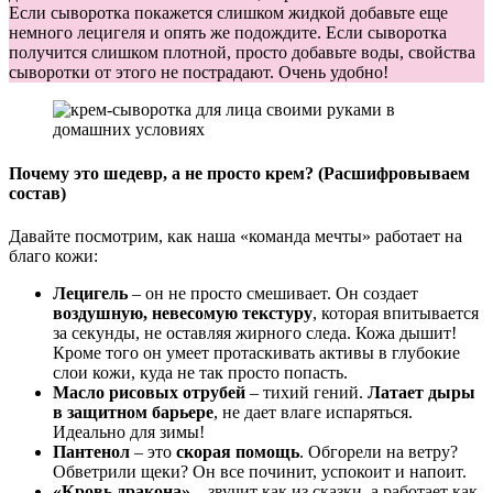
Если сыворотка покажется слишком жидкой добавьте еще
немного лецигеля и опять же подождите. Если сыворотка
получится слишком плотной, просто добавьте воды, свойства
сыворотки от этого не пострадают. Очень удобно!
Почему это шедевр, а не просто крем? (Расшифровываем
состав)
Давайте посмотрим, как наша «команда мечты» работает на
благо кожи:
Лецигель
– он не просто смешивает. Он создает
воздушную, невесомую текстуру
, которая впитывается
за секунды, не оставляя жирного следа. Кожа дышит!
Кроме того он умеет протаскивать активы в глубокие
слои кожи, куда не так просто попасть.
Масло рисовых отрубей
– тихий гений.
Латает дыры
в защитном барьере
, не дает влаге испаряться.
Идеально для зимы!
Пантенол
– это
скорая помощь
. Обгорели на ветру?
Обветрили щеки? Он все починит, успокоит и напоит.
«Кровь дракона»
– звучит как из сказки, а работает как