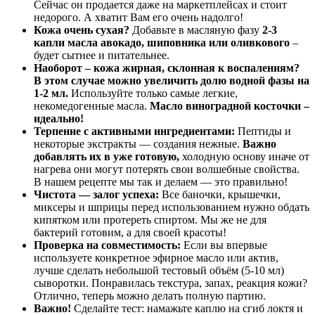
Сейчас он продается даже на маркетплейсах и стоит
недорого. А хватит Вам его очень надолго!
Кожа очень сухая?
Добавьте в масляную фазу
2-3
капли масла авокадо, шиповника или оливкового
–
будет сытнее и питательнее.
Наоборот – кожа жирная, склонная к воспалениям?
В этом случае можно увеличить долю водной фазы на
1-2 мл.
Используйте только самые легкие,
некомедогенные масла.
Масло виноградной косточки –
идеально!
Терпение с активными ингредиентами:
Пептиды и
некоторые экстракты — создания нежные.
Важно
добавлять их в уже готовую,
холодную основу иначе от
нагрева они могут потерять свои волшебные свойства.
В нашем рецепте мы так и делаем — это правильно!
Чистота — залог успеха:
Все баночки, крышечки,
миксеры и шприцы перед использованием нужно обдать
кипятком или протереть спиртом. Мы же не для
бактерий готовим, а для своей красоты!
Проверка на совместимость:
Если вы впервые
используете конкретное эфирное масло или актив,
лучше сделать небольшой тестовый объём (5-10 мл)
сыворотки. Понравилась текстура, запах, реакция кожи?
Отлично, теперь можно делать полную партию.
Важно!
Сделайте тест: намажьте каплю на сгиб локтя и