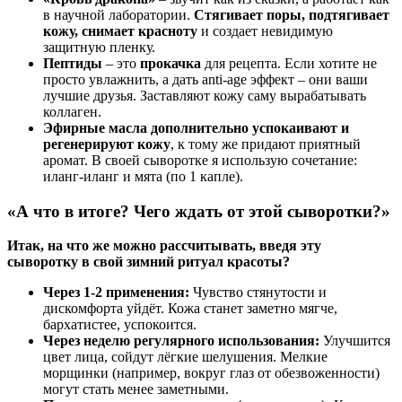
в научной лаборатории.
Стягивает поры, подтягивает
кожу, снимает красноту
и создает невидимую
защитную пленку.
Пептиды
– это
прокачка
для рецепта. Если хотите не
просто увлажнить, а дать anti-age эффект – они ваши
лучшие друзья. Заставляют кожу саму вырабатывать
коллаген.
Эфирные масла дополнительно успокаивают и
регенерируют кожу
, к тому же придают приятный
аромат. В своей сыворотке я использую сочетание:
иланг-иланг и мята (по 1 капле).
«А что в итоге? Чего ждать от этой сыворотки?»
Итак, на что же можно рассчитывать, введя эту
сыворотку в свой зимний ритуал красоты?
Через 1-2 применения:
Чувство стянутости и
дискомфорта уйдёт. Кожа станет заметно мягче,
бархатистее, успокоится.
Через неделю регулярного использования:
Улучшится
цвет лица, сойдут лёгкие шелушения. Мелкие
морщинки (например, вокруг глаз от обезвоженности)
могут стать менее заметными.