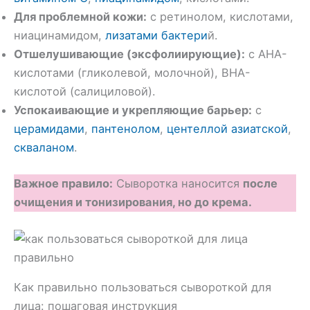
Для проблемной кожи:
с ретинолом, кислотами,
ниацинамидом,
лизатами бактери
й.
Отшелушивающие (эксфолиирующие):
с AHA-
кислотами (гликолевой, молочной), BHA-
кислотой (салициловой).
Успокаивающие и укрепляющие барьер:
с
церамидами
,
пантенолом
,
центеллой азиатской
,
скваланом
.
Важное правило:
Сыворотка наносится
после
очищения и тонизирования, но до крема.
Как правильно пользоваться сывороткой для
лица: пошаговая инструкция