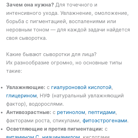
Зачем она нужна?
Для точечного и
интенсивного ухода. Увлажнение, омоложение,
борьба с пигментацией, воспалениями или
неровным тоном — для каждой задачи найдется
своя сыворотка.
Какие бывают сыворотки для лица?
Их разнообразие огромно, но основные типы
такие:
Увлажняющие:
с
гиалуроновой кислотой
,
глицерином
, НУФ (натуральный увлажняющий
фактор), водорослями.
Антивозрастные:
с
ретинолом
,
пептидами
,
факторами роста, спикулами,
фитоэстрогенами
.
Осветляющие и против пигментации:
с
витамином С
,
ниацинамидом
, кислотами.