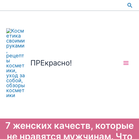
Перейти
Пои
к
содержимому
ПРЕкрасно!
7 женских качеств, которые
не нравятся мужчинам. Что