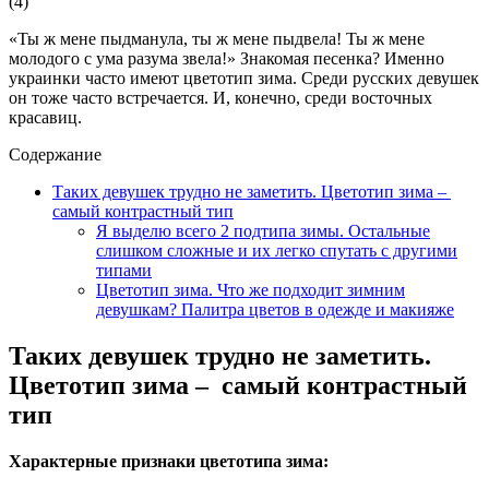
(
4
)
«Ты ж мене пыдманула, ты ж мене пыдвела! Ты ж мене
молодого с ума разума звела!» Знакомая песенка? Именно
украинки часто имеют цветотип зима. Среди русских девушек
он тоже часто встречается. И, конечно, среди восточных
красавиц.
Содержание
Таких девушек трудно не заметить. Цветотип зима –
самый контрастный тип
Я выделю всего 2 подтипа зимы. Остальные
слишком сложные и их легко спутать с другими
типами
Цветотип зима. Что же подходит зимним
девушкам? Палитра цветов в одежде и макияже
Таких девушек трудно не заметить.
Цветотип зима – самый контрастный
тип
Характерные признаки цветотипа зима: