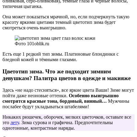
оливковая, серо-оливковая), тёмные глаза и чёрные волосы,
типичная цыганка.
Она может показаться мрачной, но, если подчеркнуть такую
красоту яркими цветами темный цветотип зима будет
смотреться очень выигрышно.
Фото 101oblik.ru
Есть еще 1 редкий тип зимы. Платиновые блондинки с
бледной кожей и тёмными глазами.
Цветотип зима. Что же подходит зимним
девушкам? Палитра цветов в одежде и макияже
Здесь «не надо стесняться», все яркие цвета Ваши! Зиме могут
пойти даже неоновые оттенки.
Особенно выигрышно
смотрятся красные тона, бордовый, винный…
Мужчины
послабее будут укладываться штабелями!
Никаких рюшечек, оборочек, мелких цветочков, оставьте все
это
лету
. Зима сурова и графична. Предпочтительны
однотонные, контрастные наряды.