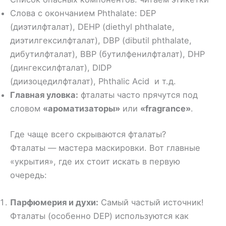
Слова с окончанием Phthalate: DEP
(диэтилфталат), DEHP (diethyl phthalate,
диэтилгексилфталат), DBP (dibutil phthalate,
дибутилфталат), BBP (бутилфенилфталат), DHP
(дингексилфталат), DIDP
(диизоцедилфталат), Phthalic Acid и т.д.
Главная уловка:
фталаты часто прячутся под
словом
«ароматизаторы»
или
«fragrance»
.
Где чаще всего скрываются фталаты?
Фталаты — мастера маскировки. Вот главные
«укрытия», где их стоит искать в первую
очередь:
Парфюмерия и духи:
Самый частый источник!
Фталаты (особенно DEP) используются как