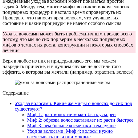
Ежедневный уход за волосами может показаться простой
задачей. Между тем, многие мифы возникли вокруг многих
популярных процедур и настало время опровергнуть их.
Проверьте, что наносит вред волосам, что улучшает их
состояние и какие процедуры не имеют особого смысла.
Уход за волосами может быть проблематичным прежде всего
потому, что мы до сих пор верим в несколько популярных
мифов о темпах их роста, конструкции и некоторых способах
лечения.
Веря в любое из них и придерживаясь его, мы можем
навредить прическе, и в лучшем случае не достичь того
эффекта, о котором вы мечтали (например, отрастить волосы).
Содержание
Уход за волосами. Какие же мифы о волосах до сих пор
существуют?
Миф 1: рост волос не может быть ускорен
Миф 2: обрезка волос заставляет их расти быстрее
Миф 3: чем больше косметики, тем лучше
Уход за волосами. Миф 4: волосы нужно
расчесывать пока они мокрые