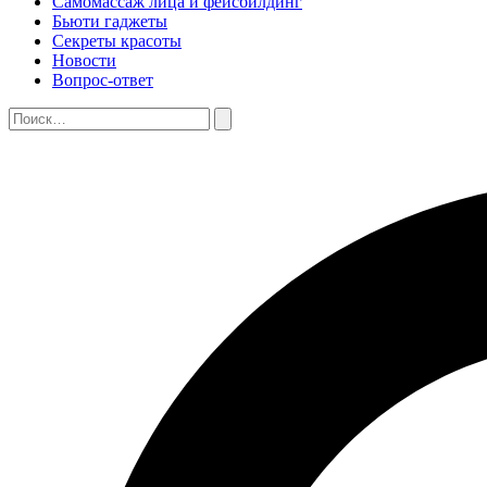
Самомассаж лица и фейсбилдинг
Бьюти гаджеты
Секреты красоты
Новости
Вопрос-ответ
Поиск:
Поиск