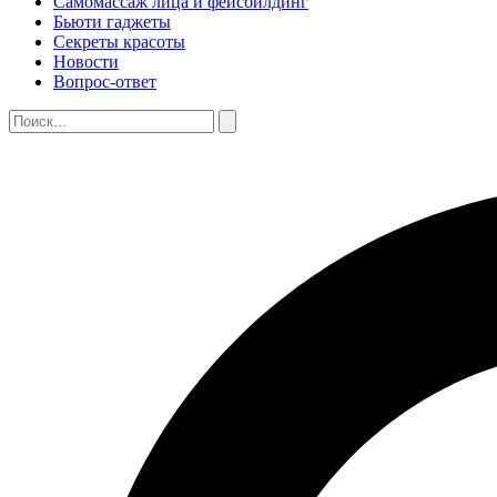
Самомассаж лица и фейсбилдинг
Бьюти гаджеты
Секреты красоты
Новости
Вопрос-ответ
Поиск:
Поиск