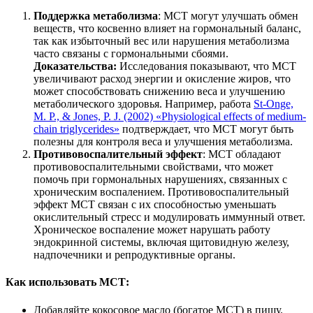
Поддержка метаболизма
: МСТ могут улучшать обмен
веществ, что косвенно влияет на гормональный баланс,
так как избыточный вес или нарушения метаболизма
часто связаны с гормональными сбоями.
Доказательства:
Исследования показывают, что МСТ
увеличивают расход энергии и окисление жиров, что
может способствовать снижению веса и улучшению
метаболического здоровья. Например, работа
St-Onge,
M. P., & Jones, P. J. (2002) «Physiological effects of medium-
chain triglycerides»
подтверждает, что МСТ могут быть
полезны для контроля веса и улучшения метаболизма.
Противовоспалительный эффект
: МСТ обладают
противовоспалительными свойствами, что может
помочь при гормональных нарушениях, связанных с
хроническим воспалением. Противовоспалительный
эффект МСТ связан с их способностью уменьшать
окислительный стресс и модулировать иммунный ответ.
Хроническое воспаление может нарушать работу
эндокринной системы, включая щитовидную железу,
надпочечники и репродуктивные органы.
Как использовать МСТ:
Добавляйте кокосовое масло (богатое МСТ) в пищу.