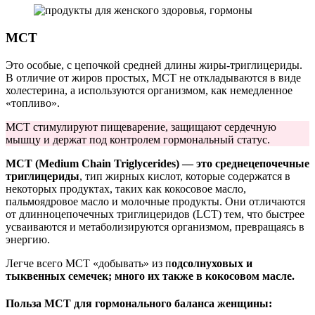
МСТ
Это особые, с цепочкой средней длины жиры-триглицериды.
В отличие от жиров простых, МСТ не откладываются в виде
холестерина, а используются организмом, как немедленное
«топливо».
МСТ стимулируют пищеварение, защищают сердечную
мышцу и держат под контролем гормональный статус.
МСТ (Medium Chain Triglycerides) — это среднецепочечные
триглицериды
, тип жирных кислот, которые содержатся в
некоторых продуктах, таких как кокосовое масло,
пальмоядровое масло и молочные продукты. Они отличаются
от длинноцепочечных триглицеридов (LCT) тем, что быстрее
усваиваются и метаболизируются организмом, превращаясь в
энергию.
Легче всего МСТ «добывать» из п
одсолнуховых и
тыквенных семечек; много их также в кокосовом масле.
Польза МСТ для гормонального баланса женщины: