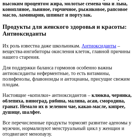
высоким процентом жира, молотые семена чиа и льна,
конопляное, льняное, горчичное, рыжиковое, рапсовое
масло, ламинария, шпинат и портулак.
Продукты для женского здоровья и красоты:
Антиоксиданты
Их роль известна даже школьникам.
Антиоксиданты
–
вещества-ингибиторы окисления клеток, главной причины
нашего старения.
Для поддержки баланса гормонов особенно важны
антиоксиданты неферментные, то есть витамины,
полифенолы, флавоноиды и антоцианы, присущие свежим
плодам.
Настоящие «копилки» антиоксидантов –
клюква, черника,
облепиха, виноград, рябина, малина, асаи, смородина,
гранат. Немало их в зеленом чае, какао-масле, кипрее,
душице, шалфее.
Все перечисленные продукты тормозят развитие аденомы у
мужчин, нормализуют менструальный цикл у женщин и
отодвигают менопаузу.