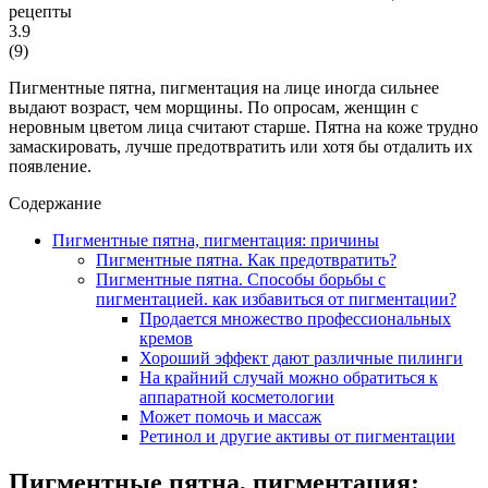
3.9
(
9
)
Пигментные пятна, пигментация на лице иногда сильнее
выдают возраст, чем морщины. По опросам, женщин с
неровным цветом лица считают старше. Пятна на коже трудно
замаскировать, лучше предотвратить или хотя бы отдалить их
появление.
Содержание
Пигментные пятна, пигментация: причины
Пигментные пятна. Как предотвратить?
Пигментные пятна. Способы борьбы с
пигментацией. как избавиться от пигментации?
Продается множество профессиональных
кремов
Хороший эффект дают различные пилинги
На крайний случай можно обратиться к
аппаратной косметологии
Может помочь и массаж
Ретинол и другие активы от пигментации
Пигментные пятна, пигментация: