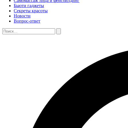
Самомассаж лица и фейсбилдинг
Бьюти гаджеты
Секреты красоты
Новости
Вопрос-ответ
Поиск:
Поиск