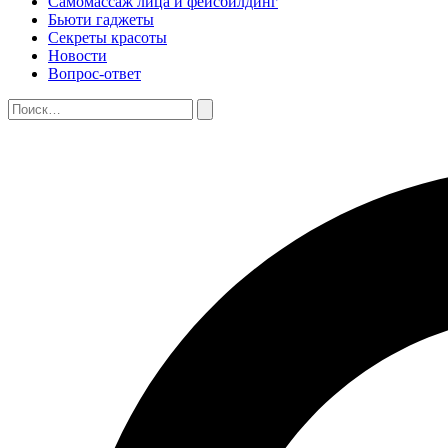
Самомассаж лица и фейсбилдинг
Бьюти гаджеты
Секреты красоты
Новости
Вопрос-ответ
Поиск:
Поиск