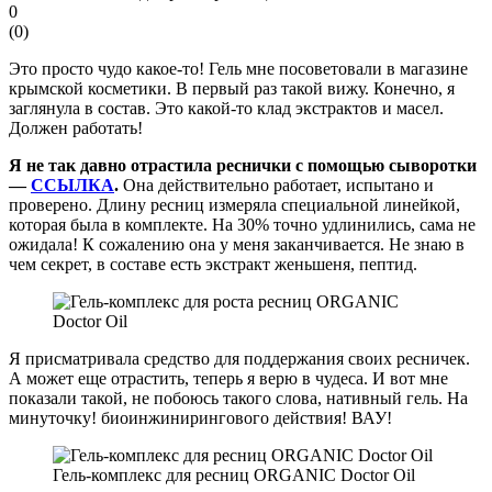
0
(
0
)
Это просто чудо какое-то! Гель мне посоветовали в магазине
крымской косметики. В первый раз такой вижу. Конечно, я
заглянула в состав. Это какой-то клад экстрактов и масел.
Должен работать!
Я не так давно отрастила реснички с помощью сыворотки
—
ССЫЛКА
.
Она действительно работает, испытано и
проверено. Длину ресниц измеряла специальной линейкой,
которая была в комплекте. На 30% точно удлинились, сама не
ожидала! К сожалению она у меня заканчивается. Не знаю в
чем секрет, в составе есть экстракт женьшеня, пептид.
Я присматривала средство для поддержания своих ресничек.
А может еще отрастить, теперь я верю в чудеса. И вот мне
показали такой, не побоюсь такого слова, нативный гель. На
минуточку! биоинжинирингового действия! ВАУ!
Гель-комплекс для ресниц ORGANIC Doctor Oil