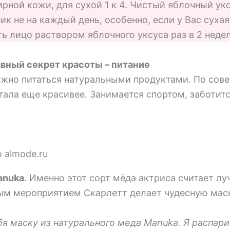
рной кожи, для сухой 1 к 4. Чистый яблочный ук
ник не на каждый день, особенно, если у Вас сух
ь лицо раствором яблочного уксуса раз в 2 недел
авный секрет красоты – питание
ажно питаться натуральными продуктами. По сов
стала еще красивее. Занимается спортом, заботит
 almode.ru
anuka.
Именно этот сорт мёда актриса считает лу
м мероприятием Скарлетт делает чудесную маск
я маску из натурального меда Manuka. Я распари