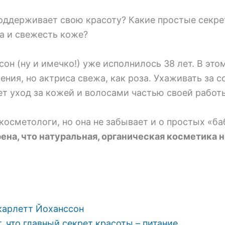
поддерживает свою красоту? Какие простые секре
а и свежесть коже?
он (ну и имечко!) уже исполнилось 38 лет. В это
ения, но актриса свежа, как роза. Ухаживать за 
ет уход за кожей и волосами частью своей работы
косметологи, но она не забывает и о простых «б
ена, что натуральная, органическая косметика н
карлетт Йоханссон
, что главный секрет красоты – питание