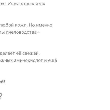
аю. Кожа становится
я любой кожи. Но именно
ты пчеловодства –
 делает её свежей,
важных аминокислот и ещё
ей!
?