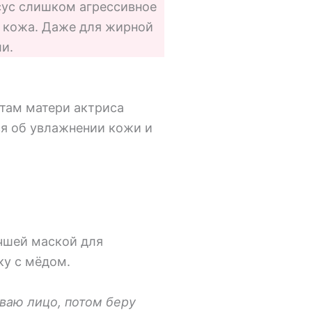
сус слишком агрессивное
ая кожа. Даже для жирной
и.
етам матери актриса
ся об увлажнении кожи и
чшей маской для
у с мёдом.
ваю лицо, потом беру