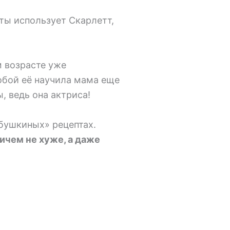
ты использует Скарлетт,
м возрасте уже
собой её научила мама еще
, ведь она актриса!
абушкиных» рецептах.
ичем не хуже, а даже