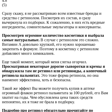
4.8
(
5
)
Сразу скажу, я не рассматриваю всем известные бренды и
средства с ретинолом. Посмотрев их состав, я сразу
вычеркнула из подборки. К сожалению, в них есть вредные
ингредиенты, сомнительные эмульгаторы и консерванты.
Просмотрев огромное количество косметики я выбрала
самые натуральные.
В случае с ретинолом это сложно.
Витамин А довольно хрупкий, его нужно хорошенько
закрепить в формуле. Поэтому в косметику с ретинолом
добавляют много химикалиев.
Еще такой момент, который меня слегка огорчил.
Просматривая некоторые дорогие сыворотки и кремы я
обнаружила там не ретинол или ретиноиды, а копеечный
ретинола пальмитат.
Это тоже форма ретинола, но она
наименее эффективна, хоть и безопасна.
Такой же эффект Вы можете получить купив в аптеке
огромный флакон ретинол пальмитата за 100 рублей, его Вам
хватит на годы. Чем обусловлена цена таких средств
непонятно, их я тоже не брала в подборку.
Подробно про ретинол обязательно прочитайте по