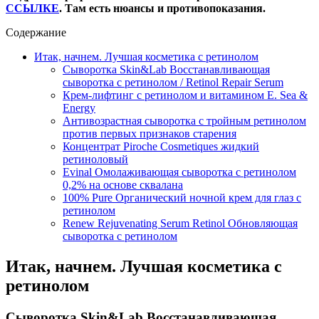
ССЫЛКЕ
. Там есть нюансы и противопоказания.
Содержание
Итак, начнем. Лучшая косметика с ретинолом
Сыворотка Skin&Lab Восстанавливающая
сыворотка с ретинолом / Retinol Repair Serum
Крем-лифтинг с ретинолом и витамином Е. Sea &
Energy
Антивозрастная сыворотка с тройным ретинолом
против первых признаков старения
Концентрат Piroche Cosmetiques жидкий
ретиноловый
Evinal Омолаживающая сыворотка с ретинолом
0,2% на основе сквалана
100% Pure Органический ночной крем для глаз с
ретинолом
Renew Rejuvenating Serum Retinol Обновляющая
сыворотка с ретинолом
Итак, начнем. Лучшая косметика с
ретинолом
Сыворотка Skin&Lab Восстанавливающая