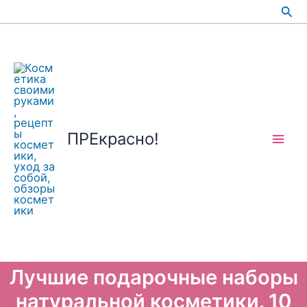
Перейти
Пои
к
содержимому
ПРЕкрасно!
Лучшие подарочные наборы
натуральной косметики. 10