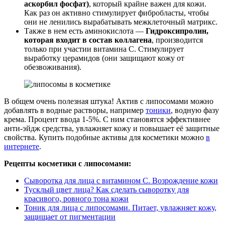
аскорбил фосфат)
, который крайне важен для кожи.
Как раз он активно стимулирует фибробласты, чтобы
они не ленились вырабатывать межклеточный матрикс.
Также в нем есть аминокислота —
Гидроксипролин,
которая входит в состав коллагена
, производится
только при участии витамина С. Стимулирует
выработку церамидов (они защищают кожу от
обезвоживания).
В общем очень полезная штука! Актив с липосомами можно
добавлять в водные растворы, например
тоники
, водную фазу
крема. Процент ввода 1-5%. С ним становятся эффективнее
анти-эйдж средства, увлажняет кожу и повышает её защитные
свойства. Купить подобные активы для косметики можно
в
интернете
.
Рецепты косметики с липосомами:
Сыворотка для лица с витамином С. Возрождение кожи
Тусклый цвет лица? Как сделать сыворотку для
красивого, ровного тона кожи
Тоник для лица с липосомами. Питает, увлажняет кожу,
защищает от пигментации