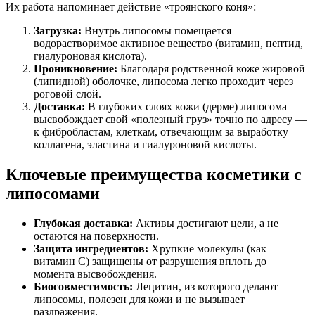
Их работа напоминает действие «троянского коня»:
Загрузка:
Внутрь липосомы помещается
водорастворимое активное вещество (витамин, пептид,
гиалуроновая кислота).
Проникновение:
Благодаря родственной коже жировой
(липидной) оболочке, липосома легко проходит через
роговой слой.
Доставка:
В глубоких слоях кожи (дерме) липосома
высвобождает свой «полезный груз» точно по адресу —
к фибробластам, клеткам, отвечающим за выработку
коллагена, эластина и гиалуроновой кислоты.
Ключевые преимущества косметики с
липосомами
Глубокая доставка:
Активы достигают цели, а не
остаются на поверхности.
Защита ингредиентов:
Хрупкие молекулы (как
витамин С) защищены от разрушения вплоть до
момента высвобождения.
Биосовместимость:
Лецитин, из которого делают
липосомы, полезен для кожи и не вызывает
раздражения.