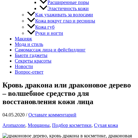
Расширенные поры
Эластичность кожи
Как ухаживать за волосами
Кожа вокруг глаз и ресницы
Кожа губ
Руки и ногти
Макияж
Мода и стиль
Самомассаж лица и фейсбилдинг
Бьюти гаджеты
Секреты красоты
Новости
Вопрос-ответ
Кровь дракона или драконовое дерево
– волшебное средство для
восстановления кожи лица
04.05.2020
/
Оставьте комментарий
Aromazone
,
Морщины
,
Подбор косметики
,
Сухая кожа