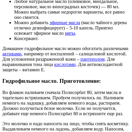
Любое натуральное масло (оливковое, миндальное,
персиковое, масло виноградных косточек) — 80 мл.
Можно выбрать самые недорогие варианты, все равно
оно смоется.
Можно добавить
эфирные масла
(масло чайного дерева
отлично дезинфицирует) – 5-10 капель. Приятно
освежает эфирное масло
мяты
.
Консервант.
Домашнее гидрофильное масло можно обогатить различными
активами
, например от воспалений – салициловой кислотой.
Для успокоения раздраженной кожи –
пантенолом
. Для
выравнивания тона лица
кислотами
. Для антиоксидантной
защиты – витамин Е.
Гидрофильное масло. Приготовление:
Во флакон наливаем сначала Полисорбат 80, затем масла и
тщательно встряхиваем. Пробуем получилось ли. Наливаем
немного на ладошку, добавляем немного воды, растираем.
Должно получиться белое молочко. Если не получается,
добавьте еще немного Полисорбат 80 и встряхните еще раз.
Это молочко и надо наносить на лицо, чтобы снять косметику.
Выдавливаем немного на ладонь, добавляем воду. Наносим,