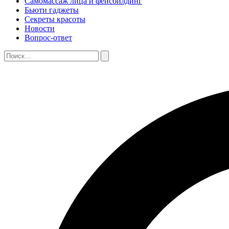
Самомассаж лица и фейсбилдинг
Бьюти гаджеты
Секреты красоты
Новости
Вопрос-ответ
Поиск:
Поиск