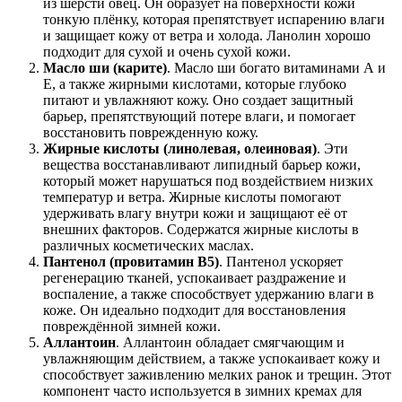
из шерсти овец. Он образует на поверхности кожи
тонкую плёнку, которая препятствует испарению влаги
и защищает кожу от ветра и холода. Ланолин хорошо
подходит для сухой и очень сухой кожи.
Масло ши (карите)
. Масло ши богато витаминами А и
Е, а также жирными кислотами, которые глубоко
питают и увлажняют кожу. Оно создает защитный
барьер, препятствующий потере влаги, и помогает
восстановить поврежденную кожу.
Жирные кислоты (линолевая, олеиновая)
. Эти
вещества восстанавливают липидный барьер кожи,
который может нарушаться под воздействием низких
температур и ветра. Жирные кислоты помогают
удерживать влагу внутри кожи и защищают её от
внешних факторов. Содержатся жирные кислоты в
различных косметических маслах.
Пантенол (провитамин B5)
. Пантенол ускоряет
регенерацию тканей, успокаивает раздражение и
воспаление, а также способствует удержанию влаги в
коже. Он идеально подходит для восстановления
повреждённой зимней кожи.
Аллантоин
. Аллантоин обладает смягчающим и
увлажняющим действием, а также успокаивает кожу и
способствует заживлению мелких ранок и трещин. Этот
компонент часто используется в зимних кремах для