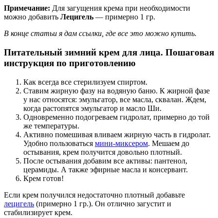
Примечание:
Для загущения крема при необходимости
можно добавить
Лецигель
— примерно 1 гр.
В конце статьи я дам ссылки, где все это можно купить.
Питательный зимний крем для лица. Пошаговая
инструкция по приготовлению
Как всегда все стерилизуем спиртом.
Ставим жирную фазу на водяную баню. К жирной фазе
у нас относятся: эмульгатор, все масла, сквалан. Ждем,
когда растопятся эмульгатор и масло Ши.
Одновременно подогреваем гидролат, примерно до той
же температуры.
Активно помешивая вливаем жирную часть в гидролат.
Удобно пользоваться
мини-миксером
. Мешаем до
остывания, крем получится довольно плотный.
После остывания добавим все активы: пантенол,
церамиды. А также эфирные масла и консервант.
Крем готов!
Если крем получился недостаточно плотный добавьте
лецигель
(примерно 1 гр.). Он отлично загустит и
стабилизирует крем.