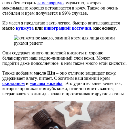
способен создать
ламеллярную
эмульсию, которая
максимально хорошо встраивается в кожу. Также он очень
стабилен и крем получается в 99% случаев.
Из масел я предлагаю взять легкое, быстро впитывающееся
масло
кунжута
или
виноградной косточки,
как основу
.
Они содержат много линолевой кислоты и хорошо
балансируют наш водно-липидный слой кожи. Может
подойти даже подсолнечное, в нем также много этой кислоты.
Также добавим
масло Ши
– оно отлично защищает кожу,
удерживает влагу, питает. Обогатим наш зимний крем
скваланом
и
маслом жожоба
. Это удивительные вещества,
которые проникают вглубь кожи, отлично впитываются,
встраиваются в липиды кожи и протаскивают другие активы.