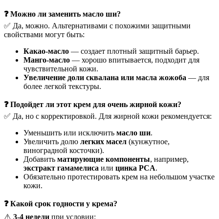
❓ Можно ли заменить масло ши?
✅ Да, можно. Альтернативами с похожими защитными
свойствами могут быть:
Какао-масло
— создает плотный защитный барьер.
Манго-масло
— хорошо впитывается, подходит для
чувствительной кожи.
Увеличение доли сквалана или масла жожоба
— для
более легкой текстуры.
❓ Подойдет ли этот крем для очень жирной кожи?
✅ Да, но с корректировкой. Для жирной кожи рекомендуется:
Уменьшить или исключить
масло ши
.
Увеличить долю
легких масел
(кунжутное,
виноградной косточки).
Добавить
матирующие компоненты
, например,
экстракт гамамелиса
или
цинка PCA
.
Обязательно протестировать крем на небольшом участке
кожи.
❓ Какой срок годности у крема?
⚠️
3-4 недели
при условии: