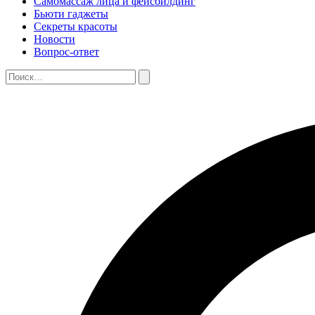
Самомассаж лица и фейсбилдинг
Бьюти гаджеты
Секреты красоты
Новости
Вопрос-ответ
Поиск:
Поиск