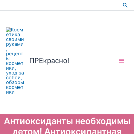
Перейти
Пои
к
содержимому
ПРЕкрасно!
Антиоксиданты необходимы
летом! Антиоксидантная