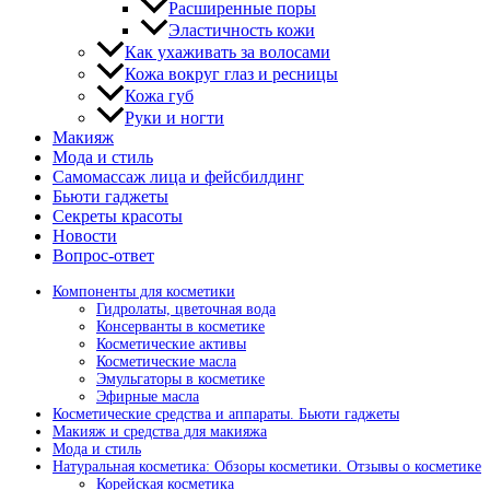
Расширенные поры
Эластичность кожи
Как ухаживать за волосами
Кожа вокруг глаз и ресницы
Кожа губ
Руки и ногти
Макияж
Мода и стиль
Самомассаж лица и фейсбилдинг
Бьюти гаджеты
Секреты красоты
Новости
Вопрос-ответ
Компоненты для косметики
Гидролаты, цветочная вода
Консерванты в косметике
Косметические активы
Косметические масла
Эмульгаторы в косметике
Эфирные масла
Косметические средства и аппараты. Бьюти гаджеты
Макияж и средства для макияжа
Мода и стиль
Натуральная косметика: Обзоры косметики. Отзывы о косметике
Корейская косметика