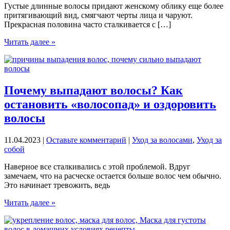
Густые длинные волосы придают женскому облику еще более
притягивающий вид, смягчают черты лица и чаруют.
Прекрасная половина часто сталкивается с […]
Как
Читать далее »
отрастить
длинные
волосы
быстро:
5
Почему выпадают волосы? Как
рабочих
остановить «волосопад» и оздоровить
рекомендаций
волосы
11.04.2023
|
Оставьте комментарий
|
Уход за волосами
,
Уход за
собой
Наверное все сталкивались с этой проблемой. Вдруг
замечаем, что на расческе остается больше волос чем обычно.
Это начинает тревожить, ведь
Почему
Читать далее »
выпадают
волосы?
Как