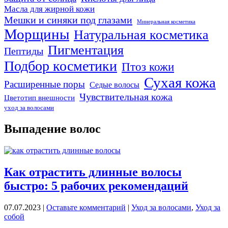
Масла для жирной кожи
Мешки и синяки под глазами
Минеральная косметика
Морщины
Натуральная косметика
Пигментация
Пептиды
Подбор косметики
Птоз кожи
Сухая кожа
Расширенные поры
Седые волосы
Чувствительная кожа
Цветотип внешности
уход за волосами
Выпадение волос
Как отрастить длинные волосы
быстро: 5 рабочих рекомендаций
07.07.2023
|
Оставьте комментарий
|
Уход за волосами
,
Уход за
собой