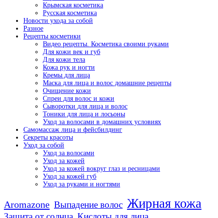
Крымская косметика
Русская косметика
Новости ухода за собой
Разное
Рецепты косметики
Видео рецепты. Косметика своими руками
Для кожи век и губ
Для кожи тела
Кожа рук и ногти
Кремы для лица
Маска для лица и волос домашние рецепты
Очищение кожи
Спреи для волос и кожи
Сыворотки для лица и волос
Тоники для лица и лосьоны
Уход за волосами в домашних условиях
Самомассаж лица и фейсбилдинг
Секреты красоты
Уход за собой
Уход за волосами
Уход за кожей
Уход за кожей вокруг глаз и ресницами
Уход за кожей губ
Уход за руками и ногтями
Жирная кожа
Aromazone
Выпадение волос
Защита от солнца
Кислоты для лица