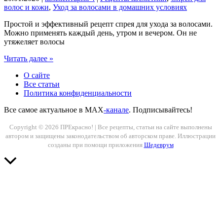
волос и кожи
,
Уход за волосами в домашних условиях
Простой и эффективный рецепт спрея для ухода за волосами.
Можно применять каждый день, утром и вечером. Он не
утяжеляет волосы
Как
Читать далее »
сделать
О сайте
домашний
Все статьи
спрей
Политика конфиденциальности
для
волос:
Все самое актуальное в MAX
-канале
. Подписывайтесь!
для
роста
Copyright © 2026 ПРЕкрасно! | Все рецепты, статьи на сайте выполнены
и
автором и защищены законодательством об авторском праве. Иллюстрации
увлажнения
созданы при помощи приложения
Шедеврум
Прокрутить
вверх