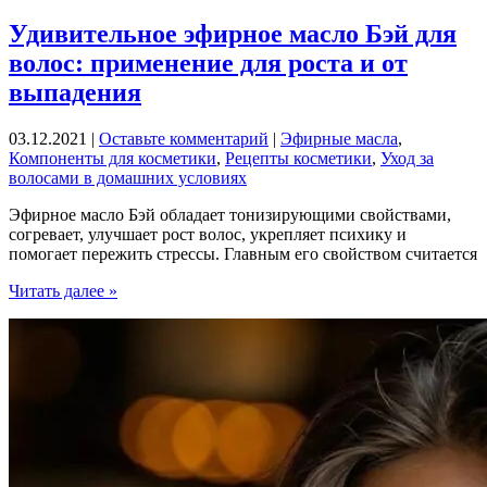
выпадают
волосы
Удивительное эфирное масло Бэй для
и
волос: применение для роста и от
что
с
выпадения
этим
делать?
03.12.2021
|
Оставьте комментарий
|
Эфирные масла
,
Компоненты для косметики
,
Рецепты косметики
,
Уход за
волосами в домашних условиях
Эфирное масло Бэй обладает тонизирующими свойствами,
согревает, улучшает рост волос, укрепляет психику и
помогает пережить стрессы. Главным его свойством считается
Удивительное
Читать далее »
эфирное
масло
Бэй
для
волос:
применение
для
роста
и
от