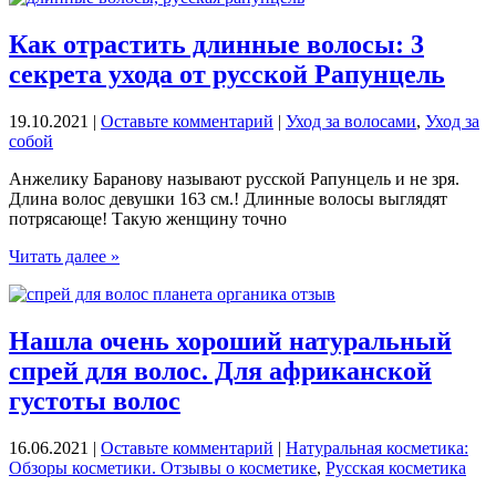
маски
для
Как отрастить длинные волосы: 3
волос:
секрета ухода от русской Рапунцель
рост,
укрепление
и
19.10.2021
|
Оставьте комментарий
|
Уход за волосами
,
Уход за
блеск
собой
Анжелику Баранову называют русской Рапунцель и не зря.
Длина волос девушки 163 см.! Длинные волосы выглядят
потрясающе! Такую женщину точно
Как
Читать далее »
отрастить
длинные
волосы:
3
Нашла очень хороший натуральный
секрета
спрей для волос. Для африканской
ухода
от
густоты волос
русской
Рапунцель
16.06.2021
|
Оставьте комментарий
|
Натуральная косметика:
Обзоры косметики. Отзывы о косметике
,
Русская косметика