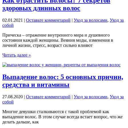
Как отрастить волосы? 7 секретов
нравится
здоровых длинных волос
состав.
Концентрат
от
02.01.2021
|
Оставьте комментарий
|
Уход за волосами
,
Уход за
выпадения
собой
волос
Флоресан
Прическа – отражение внутреннего мира и душевного
«Репейник»
состояния каждой женщины. Веяния моды, изменения в
личной жизни, стресс, возраст сильно влияют
Как
Читать далее »
отрастить
волосы?
7
секретов
Выпадение волос: 5 основных причин,
здоровых
средства и витамины
длинных
волос
27.08.2020
|
Оставьте комментарий
|
Уход за волосами
,
Уход за
собой
Многие девушки сталкиваются с такой проблемой как
выпадение волос. В этом случае всегда встает вопрос, что же
делать дальше, как