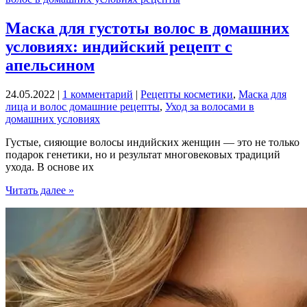
остановить
«волосопад»
Маска для густоты волос в домашних
и
условиях: индийский рецепт с
оздоровить
волосы
апельсином
24.05.2022
|
1 комментарий
|
Рецепты косметики
,
Маска для
лица и волос домашние рецепты
,
Уход за волосами в
домашних условиях
Густые, сияющие волосы индийских женщин — это не только
подарок генетики, но и результат многовековых традиций
ухода. В основе их
Маска
Читать далее »
для
густоты
волос
в
домашних
условиях:
индийский
рецепт
с