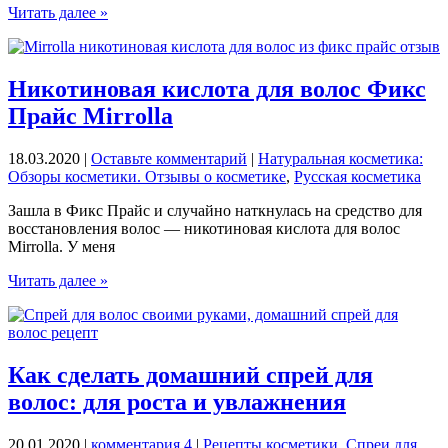
Выпадение
Читать далее »
волос:
5
основных
причин,
Никотиновая кислота для волос Фикс
средства
Прайс Mirrolla
и
витамины
18.03.2020
|
Оставьте комментарий
|
Натуральная косметика:
Обзоры косметики. Отзывы о косметике
,
Русская косметика
Зашла в Фикс Прайс и случайно наткнулась на средство для
восстановления волос — никотиновая кислота для волос
Mirrolla. У меня
Никотиновая
Читать далее »
кислота
для
волос
Фикс
Прайс
Как сделать домашний спрей для
Mirrolla
волос: для роста и увлажнения
20.01.2020
|
комментария 4
|
Рецепты косметики
,
Спреи для