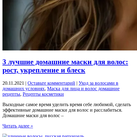
3 лучшие домашние маски для волос:
рост, укрепление и блеск
20.11.2021
|
Оставьте комментарий
|
Уход за волосами в
домашних условиях
,
Маска для лица и волос домашние
рецепты
,
Рецепты косметики
Выходные самое время уделить время себе любимой, сделать
эффективные домашние маски для волос и расслабиться.
Домашние маски для волос –
3
Читать далее »
лучшие
домашние