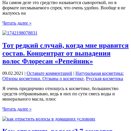
На самом деле это средство называется сывороткой, но в
формате несмываемого спрея, что очень удобно. Вообще я не
жалуюсь на
Нашла
Читать далее »
очень
хороший
натуральный
спрей
Тот редкий случай, когда мне нравится
для
состав. Концентрат от выпадения
волос.
Для
волос Флоресан «Репейник»
африканской
густоты
09.02.2021
|
Оставьте комментарий
|
Натуральная косметика:
волос
Обзоры косметики. Отзывы о косметике
,
Русская косметика
Я очень придирчиво отношусь к косметике, большинство
средств отбраковываю, ведь в них по сути смесь воды и
минерального масла, плюс
Тот
Читать далее »
редкий
случай,
когда
мне