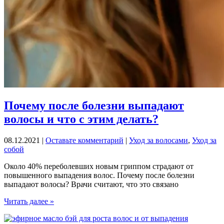
Почему после болезни выпадают
волосы и что с этим делать?
08.12.2021
|
Оставьте комментарий
|
Уход за волосами
,
Уход за
собой
Около 40% переболевших новым гриппом страдают от
повышенного выпадения волос. Почему после болезни
выпадают волосы? Врачи считают, что это связано
Почему
Читать далее »
после
болезни