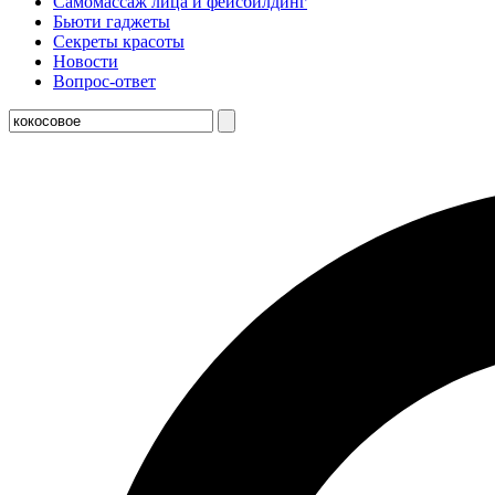
Самомассаж лица и фейсбилдинг
Бьюти гаджеты
Секреты красоты
Новости
Вопрос-ответ
Поиск:
Поиск