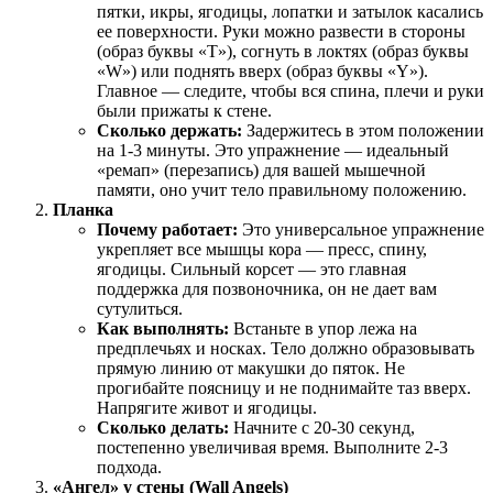
пятки, икры, ягодицы, лопатки и затылок касались
ее поверхности. Руки можно развести в стороны
(образ буквы «Т»), согнуть в локтях (образ буквы
«W») или поднять вверх (образ буквы «Y»).
Главное — следите, чтобы вся спина, плечи и руки
были прижаты к стене.
Сколько держать:
Задержитесь в этом положении
на 1-3 минуты. Это упражнение — идеальный
«ремап» (перезапись) для вашей мышечной
памяти, оно учит тело правильному положению.
Планка
Почему работает:
Это универсальное упражнение
укрепляет все мышцы кора — пресс, спину,
ягодицы. Сильный корсет — это главная
поддержка для позвоночника, он не дает вам
сутулиться.
Как выполнять:
Встаньте в упор лежа на
предплечьях и носках. Тело должно образовывать
прямую линию от макушки до пяток. Не
прогибайте поясницу и не поднимайте таз вверх.
Напрягите живот и ягодицы.
Сколько делать:
Начните с 20-30 секунд,
постепенно увеличивая время. Выполните 2-3
подхода.
«Ангел» у стены (Wall Angels)