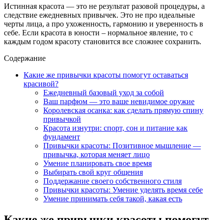
Истинная красота — это не результат разовой процедуры, а
следствие ежедневных привычек. Это не про идеальные
черты лица, а про ухоженность, гармонию и уверенность в
себе. Если красота в юности – нормальное явление, то с
каждым годом красоту становится все сложнее сохранить.
Содержание
Какие же привычки красоты помогут оставаться
красивой?
Ежедневный базовый уход за собой
Ваш парфюм — это ваше невидимое оружие
Королевская осанка: как сделать прямую спину
привычкой
Красота изнутри: спорт, сон и питание как
фундамент
Привычки красоты: Позитивное мышление —
привычка, которая меняет лицо
Умение планировать свое время
Выбирать свой круг общения
Поддержание своего собственного стиля
Привычки красоты: Умение уделять время себе
Умение принимать себя такой, какая есть
Какие же привычки красоты помогут