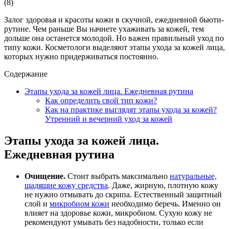
(
8
)
Залог здоровья и красоты кожи в скучной, ежедневной бьюти-
рутине. Чем раньше Вы начнете ухаживать за кожей, тем
дольше она останется молодой. Но важен правильный уход по
типу кожи. Косметологи выделяют этапы ухода за кожей лица,
которых нужно придерживаться постоянно.
Содержание
Этапы ухода за кожей лица. Ежедневная рутина
Как определить свой тип кожи?
Как на практике выглядят этапы ухода за кожей?
Утренний и вечерний уход за кожей
Этапы ухода за кожей лица.
Ежедневная рутина
Очищение.
Стоит выбрать максимально
натуральные,
щадящие кожу средства
. Даже, жирную, плотную кожу
не нужно отмывать до скрипа. Естественный защитный
слой и
микробиом кожи
необходимо беречь. Именно он
влияет на здоровье кожи, микробиом. Сухую кожу не
рекомендуют умывать без надобности, только если