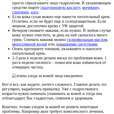
просто сбрызгиваете лицо гидролатом. В увлажняющем
средстве ищите
гиалуроновую кислоту
,
мочевину
,
глицерин
,
алоэ
.
Если кожа сухая можно еще нанести питательный крем.
Отлично, если он будет еще и солнцезащитным. Если
жирная, достаточно крема с УФ защитой.
Вечером снимаете макияж, если нужно. В любом случае
кожу нужно очистить, за день на ней скопилось много
грязи. Снимать макияж можно
гидрофильным маслом
,
мицеллярной водой
или
домашними средствами
.
Опять протираете тоником, увлажняете и наносите
питательный крем.
2-3 раза в неделю делаем маски по проблемам кожи. 1
раз в неделю пилинги – помогаем коже избавиться от
отмерших частиц.
Вот и все, как видите, ничего сложного. Главное делать это
регулярно, выработать привычку. Уже с подросткового
возраста нужно начинать ухаживать за кожей и тогда она
отблагодарит Вас гладкостью, сиянием и здоровьем.
Конечно, только уходом за кожей не решить некоторые
проблемы. Например акне требует комплексного лечения,