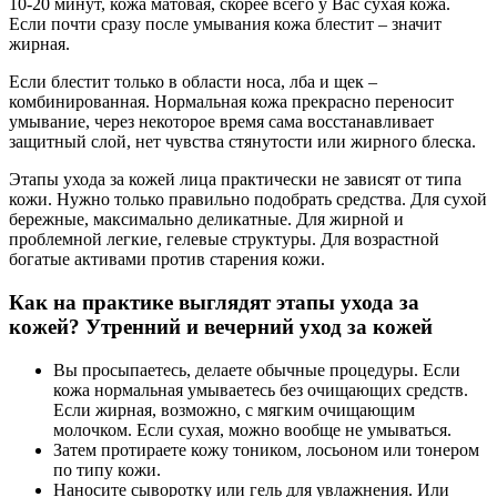
10-20 минут, кожа матовая, скорее всего у Вас сухая кожа.
Если почти сразу после умывания кожа блестит – значит
жирная.
Если блестит только в области носа, лба и щек –
комбинированная. Нормальная кожа прекрасно переносит
умывание, через некоторое время сама восстанавливает
защитный слой, нет чувства стянутости или жирного блеска.
Этапы ухода за кожей лица практически не зависят от типа
кожи. Нужно только правильно подобрать средства. Для сухой
бережные, максимально деликатные. Для жирной и
проблемной легкие, гелевые структуры. Для возрастной
богатые активами против старения кожи.
Как на практике выглядят этапы ухода за
кожей? Утренний и вечерний уход за кожей
Вы просыпаетесь, делаете обычные процедуры. Если
кожа нормальная умываетесь без очищающих средств.
Если жирная, возможно, с мягким очищающим
молочком. Если сухая, можно вообще не умываться.
Затем протираете кожу тоником, лосьоном или тонером
по типу кожи.
Наносите сыворотку или гель для увлажнения. Или