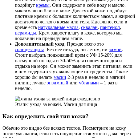
подойдут
кремы
. Они содержат в себе воду и масло,
максимально близки коже. Для сухой кожи подойдут
плотные кремы с большим количеством масел, а жирной
достаточно легкого крема или геля. Идеально, если в
креме есть
натуральные масла
,
сквалан
,
пантенол
,
церамиды
. Крем закроет влагу в коже, которую мы
добавили на предыдущем этапе.
Дополнительный уход.
Прежде всего это
солнцезащита
. Без нее никуда, ни летом, ни
зимой
.
Стоит выбрать подходящий крем с УФ 15-20% для
пасмурной погоды и 30-50% для солнечного дня и
отдыха на море. Он может заменить этап питания, если
в нем содержатся ухаживающие ингредиенты. Также
хорошо бы делать
маски
2-3 раза в неделю и мягкий
пилинг, лучше
энзимный
или
убтанами
– 1 раз в
неделю.
Этапы ухода за кожей. Маски для лица
Как определить свой тип кожи?
Обычно это видно без всяких тестов. Посмотрите на кожу
после умывания, если есть ощущение стянутости даже через