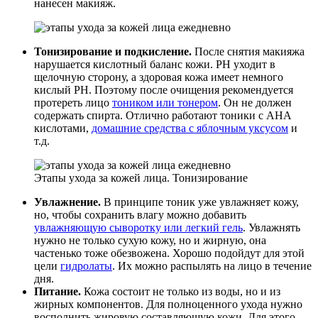
нанесен макияж.
Тонизирование и подкисление.
После снятия макияжа
нарушается кислотный баланс кожи. PH уходит в
щелочную сторону, а здоровая кожа имеет немного
кислый PH. Поэтому после очищения рекомендуется
протереть лицо
тоником или тонером
. Он не должен
содержать спирта. Отлично работают тоники с AHA
кислотами,
домашние средства с яблочным уксусом
и
т.д.
Этапы ухода за кожей лица. Тонизирование
Увлажнение.
В принципе тоник уже увлажняет кожу,
но, чтобы сохранить влагу можно добавить
увлажняющую сыворотку или легкий гель
. Увлажнять
нужно не только сухую кожу, но и жирную, она
частенько тоже обезвожена. Хорошо подойдут для этой
цели
гидролаты
. Их можно распылять на лицо в течение
дня.
Питание.
Кожа состоит не только из воды, но и из
жирных компонентов. Для полноценного ухода нужно
восполнить жировую составляющую кожи. Для этого