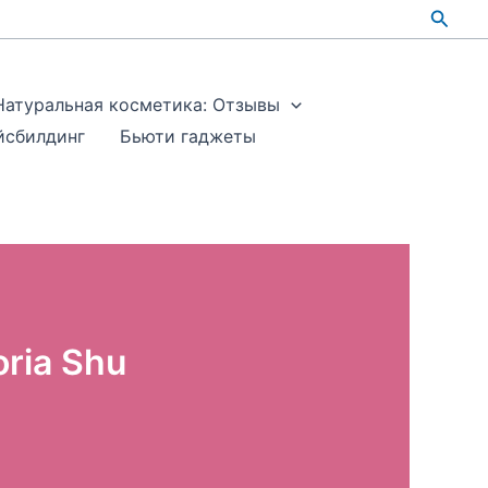
Поис
Натуральная косметика: Отзывы
йсбилдинг
Бьюти гаджеты
ria Shu