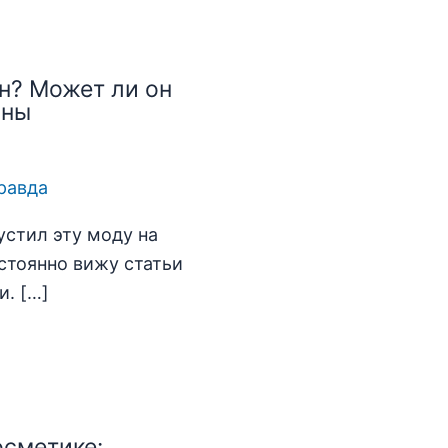
н? Может ли он
ины
пустил эту моду на
стоянно вижу статьи
и. […]
осметике: