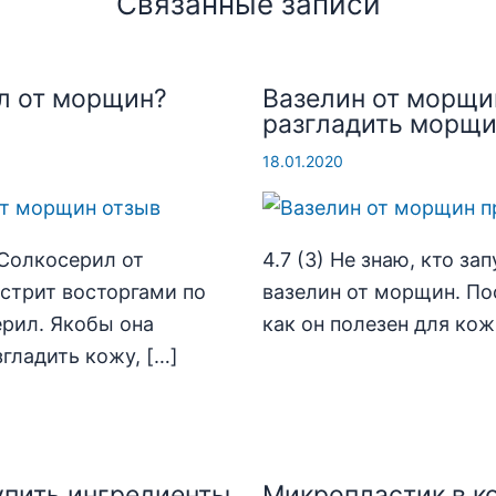
Связанные записи
л от морщин?
Вазелин от морщи
разгладить морщ
18.01.2020
 Солкосерил от
4.7 (3) Не знаю, кто за
стрит восторгами по
вазелин от морщин. По
рил. Якобы она
как он полезен для кож
гладить кожу, […]
упить ингредиенты
Микропластик в к