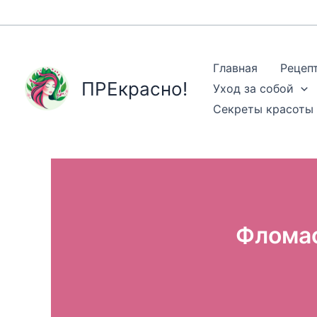
Перейти
к
содержимому
Главная
Рецеп
ПРЕкрасно!
Уход за собой
Секреты красоты
Фломас