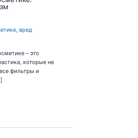
изм
осметике – это
астика, которые не
 все фильтры и
]