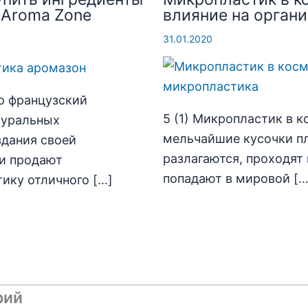
 Aroma Zone
влияние на орган
31.01.2020
то французский
5 (1) Микропластик в к
туральных
мельчайшие кусочки пл
здания своей
разлагаются, проходят
ни продают
попадают в мировой […
ику отличного […]
рий