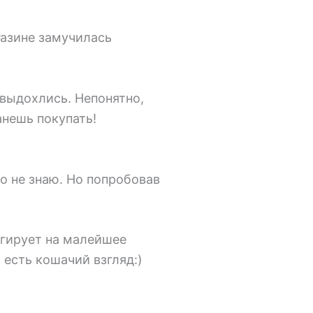
газине замучилась
 выдохлись. Непонятно,
анешь покупать!
но не знаю. Но попробовав
агирует на малейшее
о есть кошачий взгляд:)