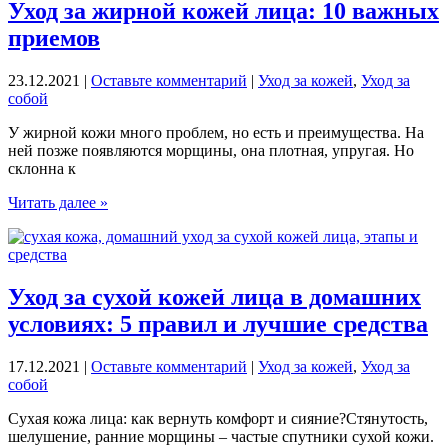
использовать.
Уход за жирной кожей лица: 10 важных
5
приемов
советов
от
косметолога
23.12.2021
|
Оставьте комментарий
|
Уход за кожей
,
Уход за
собой
У жирной кожи много проблем, но есть и преимущества. На
ней позже появляются морщины, она плотная, упругая. Но
склонна к
Уход
Читать далее »
за
жирной
кожей
лица:
10
Уход за сухой кожей лица в домашних
важных
условиях: 5 правил и лучшие средства
приемов
17.12.2021
|
Оставьте комментарий
|
Уход за кожей
,
Уход за
собой
Сухая кожа лица: как вернуть комфорт и сияние?Стянутость,
шелушение, ранние морщины – частые спутники сухой кожи.