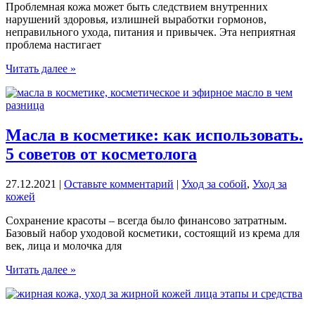
Проблемная кожа может быть следствием внутренних
нарушений здоровья, излишней выработки гормонов,
неправильного ухода, питания и привычек. Эта неприятная
проблема настигает
Проблемная
Читать далее »
кожа:
7
вредных
привычек
ухода
Масла в косметике: как использовать.
5 советов от косметолога
27.12.2021
|
Оставьте комментарий
|
Уход за собой
,
Уход за
кожей
Сохранение красоты – всегда было финансово затратным.
Базовый набор уходовой косметики, состоящий из крема для
век, лица и молочка для
Масла
Читать далее »
в
косметике:
как