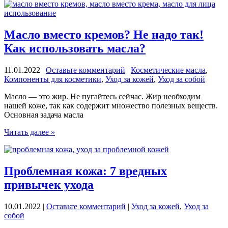
сыворотку
для
лица,
масло
Масло вместо кремов? Не надо так!
или
Как использовать масла?
крем.
Мы
все
11.01.2022
|
Оставьте комментарий
|
Косметические масла
,
делали
Компоненты для косметики
,
Уход за кожей
,
Уход за собой
неправильно!
Масло — это жир. Не пугайтесь сейчас. Жир необходим
нашей коже, так как содержит множество полезных веществ.
Основная задача масла
Масло
Читать далее »
вместо
кремов?
Не
надо
Проблемная кожа: 7 вредных
так!
привычек ухода
Как
использовать
масла?
10.01.2022
|
Оставьте комментарий
|
Уход за кожей
,
Уход за
собой