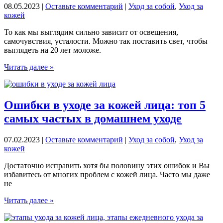
идеальной
08.05.2023
|
Оставьте комментарий
|
Уход за собой
,
Уход за
кожи
кожей
То как мы выглядим сильно зависит от освещения,
самочувствия, усталости. Можно так поставить свет, чтобы
выглядеть на 20 лет моложе.
Тест
Читать далее »
на
старение
кожи
лица.
Ошибки в уходе за кожей лица: топ 5
Как
самых частых в домашнем уходе
увидеть
морщины,
которые
07.02.2023
|
Оставьте комментарий
|
Уход за собой
,
Уход за
появятся
кожей
через
10
Достаточно исправить хотя бы половину этих ошибок и Вы
лет
избавитесь от многих проблем с кожей лица. Часто мы даже
не
Ошибки
Читать далее »
в
уходе