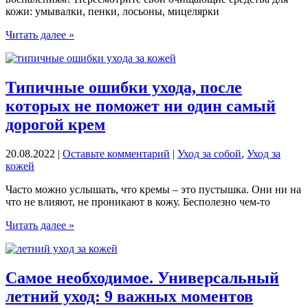
кожи: умывалки, пенки, лосьоны, мицелярки
Без
Читать далее »
сульфатов:
Топ
очищающих
средств
Типичные ошибки ухода, после
для
которых не поможет ни один самый
лица
для
дорогой крем
бережного
ухода
20.08.2022
|
Оставьте комментарий
|
Уход за собой
,
Уход за
и
кожей
здоровой
кожи
Часто можно услышать, что кремы – это пустышка. Они ни на
что не влияют, не проникают в кожу. Бесполезно чем-то
Типичные
Читать далее »
ошибки
ухода,
после
которых
Самое необходимое. Универсальный
не
летний уход: 9 важных моментов
поможет