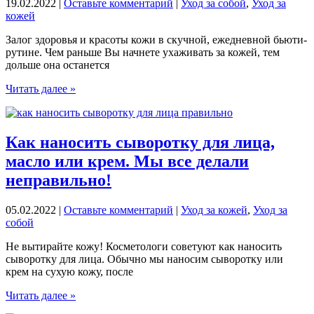
19.02.2022
|
Оставьте комментарий
|
Уход за собой
,
Уход за
для
кожей
лица
Залог здоровья и красоты кожи в скучной, ежедневной бьюти-
рутине. Чем раньше Вы начнете ухаживать за кожей, тем
дольше она останется
Этапы
Читать далее »
ухода
за
кожей
лица
Как наносить сыворотку для лица,
в
масло или крем. Мы все делали
домашних
условиях.
неправильно!
5
шагов
05.02.2022
|
Оставьте комментарий
|
Уход за кожей
,
Уход за
бьюти-
собой
рутины
Не вытирайте кожу! Косметологи советуют как наносить
сыворотку для лица. Обычно мы наносим сыворотку или
крем на сухую кожу, после
Как
Читать далее »
наносить