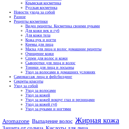
Крымская косметика
Русская косметика
Новости ухода за собой
Разное
Рецепты косметики
Видео рецепты. Косметика своими руками
Для кожи век и губ
Для кожи тела
Кожа рук и ногти
Кремы для лица
Маска для лица и волос домашние рецепты
Очищение кожи
Спреи для волос и кожи
Сыворотки для лица и волос
Тоники для лица и лосьоны
Уход за волосами в домашних условиях
Самомассаж лица и фейсбилдинг
Секреты красоты
Уход за собой
Уход за волосами
Уход за кожей
Уход за кожей вокруг глаз и ресницами
Уход за кожей губ
Уход за руками и ногтями
Жирная кожа
Aromazone
Выпадение волос
Защита от солнца
Кислоты для лица