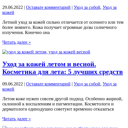
ни
один
29.06.2022
|
Оставьте комментарий
|
Уход за собой
,
Уход за
самый
кожей
дорогой
крем
Летний уход за кожей сильно отличается от осеннего или тем
более зимнего. Кожа получает огромные дозы солнечного
излучения. Конечно она
Самое
Читать далее »
необходимое.
Универсальный
летний
уход:
Уход за кожей летом и весной.
9
Косметика для лета: 5 лучших средств
важных
моментов
09.06.2022
|
Оставьте комментарий
|
Уход за собой
,
Уход за
кожей
Летом коже нужен совсем другой подход. Особенно жирной,
склонной к воспалениям и пигментации. Косметологи и
дерматологи единодушно советуют временно отказаться
Уход
Читать далее »
за