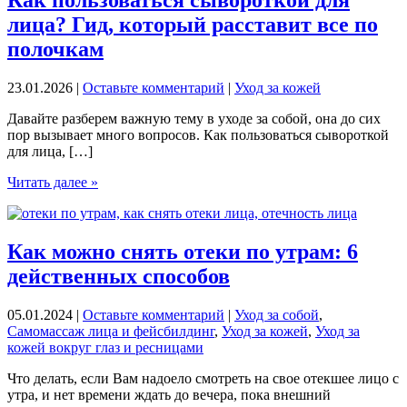
лица? Гид, который расставит все по
полочкам
23.01.2026
|
Оставьте комментарий
|
Уход за кожей
Давайте разберем важную тему в уходе за собой, она до сих
пор вызывает много вопросов. Как пользоваться сывороткой
для лица, […]
Как
Читать далее »
пользоваться
сывороткой
для
лица?
Как можно снять отеки по утрам: 6
Гид,
действенных способов
который
расставит
все
05.01.2024
|
Оставьте комментарий
|
Уход за собой
,
по
Самомассаж лица и фейсбилдинг
,
Уход за кожей
,
Уход за
полочкам
кожей вокруг глаз и ресницами
Что делать, если Вам надоело смотреть на свое отекшее лицо с
утра, и нет времени ждать до вечера, пока внешний