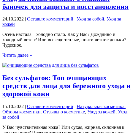
баночек для защиты и восстановления
24.10.2022
|
Оставьте комментарий
|
Уход за собой
,
Уход за
кожей
Осень настала – холодно стало. Как у Вас? Дождливо и
холодный ветер? Или все еще теплые, почти летние деньки?
Чудесное,
Уход
Читать далее »
за
кожей
осенью:
5
Без сульфатов: Топ очищающих
главных
средств для лица для бережного ухода и
баночек
для
здоровой кожи
защиты
и
15.10.2022
|
Оставьте комментарий
|
Натуральная косметика:
восстановления
Обзоры косметики. Отзывы о косметике
,
Уход за кожей
,
Уход
за собой
У Вас чувствительная кожа? Или сухая, жирная, склонная к
воспалениям? Пересмотрите свои очищающие средства для