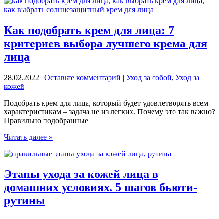
кожей
летом
и
весной.
Как подобрать крем для лица: 7
Косметика
критериев выбора лучшего крема для
для
лета:
лица
5
лучших
28.02.2022
|
Оставьте комментарий
|
Уход за собой
,
Уход за
средств
кожей
Подобрать крем для лица, который будет удовлетворять всем
характеристикам – задача не из легких. Почему это так важно?
Правильно подобранные
Как
Читать далее »
подобрать
крем
для
лица:
Этапы ухода за кожей лица в
7
домашних условиях. 5 шагов бьюти-
критериев
выбора
рутины
лучшего
крема