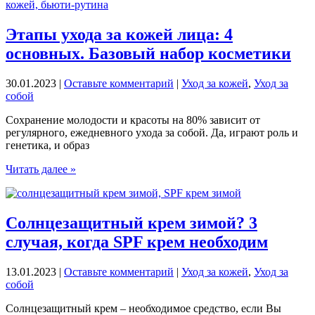
за
кожей
лица:
Этапы ухода за кожей лица: 4
топ
основных. Базовый набор косметики
5
самых
частых
30.01.2023
|
Оставьте комментарий
|
Уход за кожей
,
Уход за
в
собой
домашнем
уходе
Сохранение молодости и красоты на 80% зависит от
регулярного, ежедневного ухода за собой. Да, играют роль и
генетика, и образ
Этапы
Читать далее »
ухода
за
кожей
лица:
Солнцезащитный крем зимой? 3
4
случая, когда SPF крем необходим
основных.
Базовый
набор
13.01.2023
|
Оставьте комментарий
|
Уход за кожей
,
Уход за
косметики
собой
Солнцезащитный крем – необходимое средство, если Вы