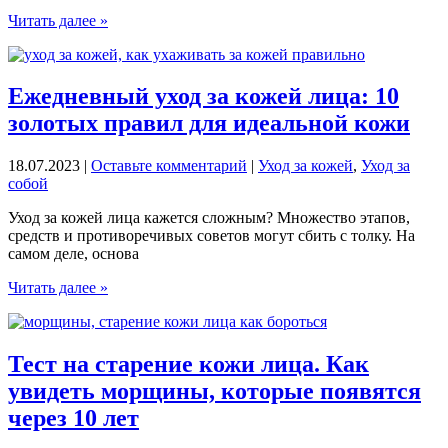
Как
Читать далее »
можно
снять
отеки
по
Ежедневный уход за кожей лица: 10
утрам:
золотых правил для идеальной кожи
6
действенных
способов
18.07.2023
|
Оставьте комментарий
|
Уход за кожей
,
Уход за
собой
Уход за кожей лица кажется сложным? Множество этапов,
средств и противоречивых советов могут сбить с толку. На
самом деле, основа
Ежедневный
Читать далее »
уход
за
кожей
лица:
Тест на старение кожи лица. Как
10
увидеть морщины, которые появятся
золотых
правил
через 10 лет
для