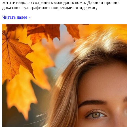
хотите надолго сохранить молодость кожи. Давно и прочно
доказано – ультрафиолет повреждает эпидермис,
Солнцезащитный
Читать далее »
крем
зимой?
3
случая,
когда
SPF
крем
необходим