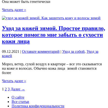
Она может быть генетически
Уход
Читать далее »
за
сухой
кожей
лица
Уход за кожей зимой. Простое правило,
в
которое помогло мне забыть о сухости
домашних
условиях:
кожи лица
5
правил
09.12.2021
|
Оставьте комментарий
|
Уход за собой
,
Уход за
и
кожей
лучшие
средства
Мороз, ветер, сухой воздух в квартире – все это сказывается
на коже и волосах. Обычно кожа лица зимой становится
более
Уход
Читать далее »
за
1
2
3
Далее
→
кожей
зимой.
О сайте
Простое
Все статьи
правило,
Политика конфиденциальности
которое