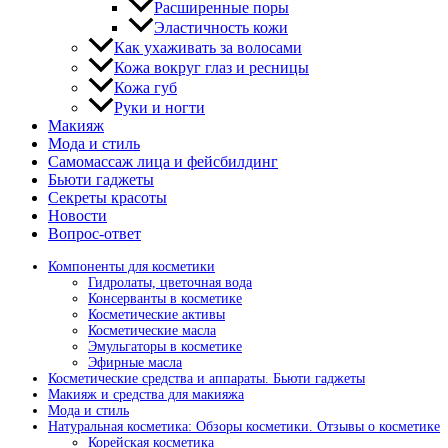
Расширенные поры
Эластичность кожи
Как ухаживать за волосами
Кожа вокруг глаз и ресницы
Кожа губ
Руки и ногти
Макияж
Мода и стиль
Самомассаж лица и фейсбилдинг
Бьюти гаджеты
Секреты красоты
Новости
Вопрос-ответ
Компоненты для косметики
Гидролаты, цветочная вода
Консерванты в косметике
Косметические активы
Косметические масла
Эмульгаторы в косметике
Эфирные масла
Косметические средства и аппараты. Бьюти гаджеты
Макияж и средства для макияжа
Мода и стиль
Натуральная косметика: Обзоры косметики. Отзывы о косметике
Корейская косметика