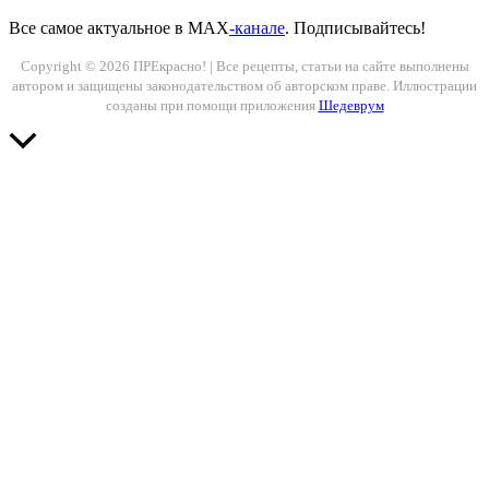
помогло
Все самое актуальное в MAX
-канале
. Подписывайтесь!
мне
забыть
Copyright © 2026 ПРЕкрасно! | Все рецепты, статьи на сайте выполнены
о
автором и защищены законодательством об авторском праве. Иллюстрации
сухости
созданы при помощи приложения
Шедеврум
кожи
лица
Прокрутить
вверх