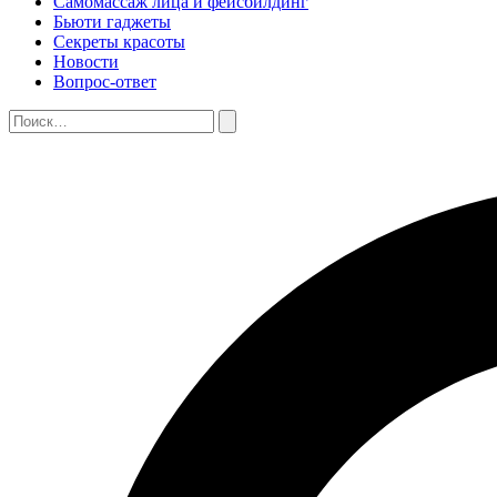
Самомассаж лица и фейсбилдинг
Бьюти гаджеты
Секреты красоты
Новости
Вопрос-ответ
Поиск:
Поиск