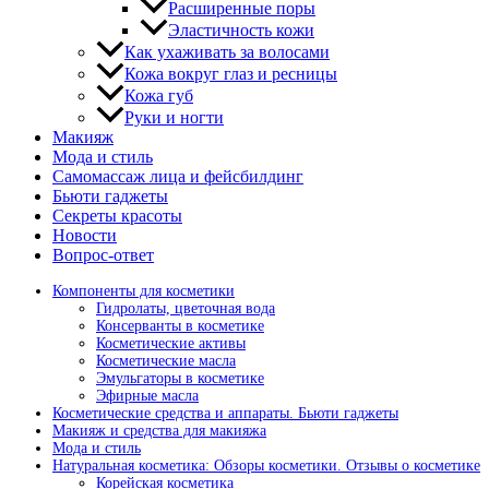
Расширенные поры
Эластичность кожи
Как ухаживать за волосами
Кожа вокруг глаз и ресницы
Кожа губ
Руки и ногти
Макияж
Мода и стиль
Самомассаж лица и фейсбилдинг
Бьюти гаджеты
Секреты красоты
Новости
Вопрос-ответ
Компоненты для косметики
Гидролаты, цветочная вода
Консерванты в косметике
Косметические активы
Косметические масла
Эмульгаторы в косметике
Эфирные масла
Косметические средства и аппараты. Бьюти гаджеты
Макияж и средства для макияжа
Мода и стиль
Натуральная косметика: Обзоры косметики. Отзывы о косметике
Корейская косметика