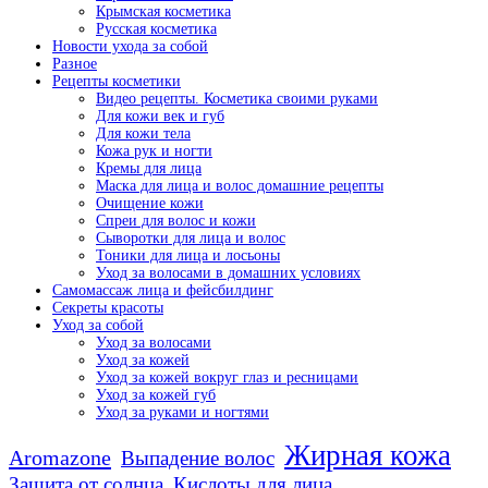
Крымская косметика
Русская косметика
Новости ухода за собой
Разное
Рецепты косметики
Видео рецепты. Косметика своими руками
Для кожи век и губ
Для кожи тела
Кожа рук и ногти
Кремы для лица
Маска для лица и волос домашние рецепты
Очищение кожи
Спреи для волос и кожи
Сыворотки для лица и волос
Тоники для лица и лосьоны
Уход за волосами в домашних условиях
Самомассаж лица и фейсбилдинг
Секреты красоты
Уход за собой
Уход за волосами
Уход за кожей
Уход за кожей вокруг глаз и ресницами
Уход за кожей губ
Уход за руками и ногтями
Жирная кожа
Aromazone
Выпадение волос
Защита от солнца
Кислоты для лица