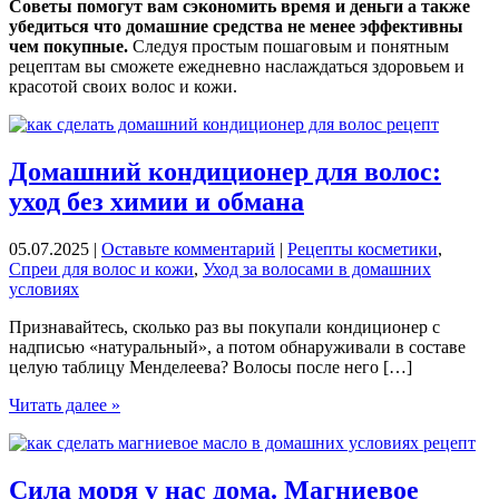
Советы помогут вам сэкономить время и деньги а также
убедиться что домашние средства не менее эффективны
чем покупные.
Следуя простым пошаговым и понятным
рецептам вы сможете ежедневно наслаждаться здоровьем и
красотой своих волос и кожи.
Домашний кондиционер для волос:
уход без химии и обмана
05.07.2025
|
Оставьте комментарий
|
Рецепты косметики
,
Спреи для волос и кожи
,
Уход за волосами в домашних
условиях
Признавайтесь, сколько раз вы покупали кондиционер с
надписью «натуральный», а потом обнаруживали в составе
целую таблицу Менделеева? Волосы после него […]
Домашний
Читать далее »
кондиционер
для
волос:
уход
Сила моря у нас дома. Магниевое