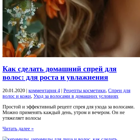
Как сделать домашний спрей для
волос: для роста и увлажнения
20.01.2020
|
комментария 4
|
Рецепты косметики
,
Спреи для
волос и кожи
,
Уход за волосами в домашних условиях
Простой и эффективный рецепт спрея для ухода за волосами.
Можно применять каждый день, утром и вечером. Он не
утяжеляет волосы
Как
Читать далее »
сделать
домашний