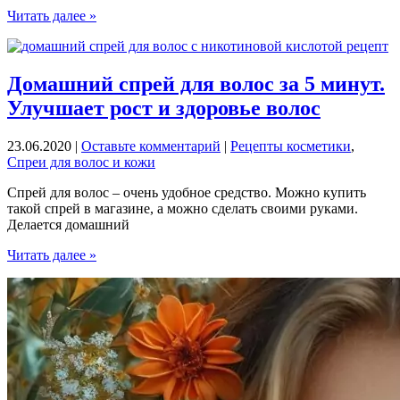
он
Мист
Читать далее »
способен
–
что
это,
зачем
Домашний спрей для волос за 5 минут.
и
Улучшает рост и здоровье волос
как
сделать
мист
23.06.2020
|
Оставьте комментарий
|
Рецепты косметики
,
в
Спреи для волос и кожи
домашних
условиях
Спрей для волос – очень удобное средство. Можно купить
такой спрей в магазине, а можно сделать своими руками.
Делается домашний
Домашний
Читать далее »
спрей
для
волос
за
5
минут.
Улучшает
рост
и