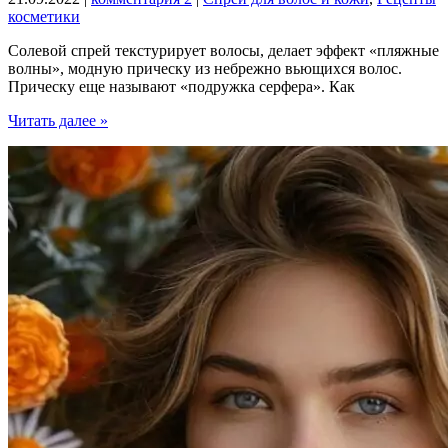
суставов:
косметики
7
полезных
Солевой спрей текстурирует волосы, делает эффект «пляжные
свойств
волны», модную прическу из небрежно вьющихся волос.
+
Прическу еще называют «подружка серфера». Как
рецепт
в
Как
Читать далее »
домашних
сделать
условиях
солевой
спрей
для
волос
в
домашних
условиях:
рецепт
с
морской
солью
для
эффекта
пляжных
локонов