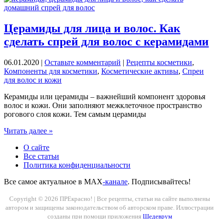
спрей
для
волос:
Церамиды для лица и волос. Как
для
сделать спрей для волос с керамидами
роста
и
увлажнения
06.01.2020
|
Оставьте комментарий
|
Рецепты косметики
,
Компоненты для косметики
,
Косметические активы
,
Спреи
для волос и кожи
Керамиды или церамиды – важнейший компонент здоровья
волос и кожи. Они заполняют межклеточное пространство
рогового слоя кожи. Тем самым церамиды
Церамиды
Читать далее »
для
О сайте
лица
Все статьи
и
Политика конфиденциальности
волос.
Как
Все самое актуальное в MAX
-канале
. Подписывайтесь!
сделать
спрей
Copyright © 2026 ПРЕкрасно! | Все рецепты, статьи на сайте выполнены
для
автором и защищены законодательством об авторском праве. Иллюстрации
волос
созданы при помощи приложения
Шедеврум
с