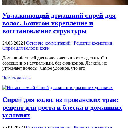
Увлажняющий домашний спрей для
волос. Бонусом укрепление и
восстановление структуры
24.03.2022
|
Оставьте комментарий
|
Рецепты косметики
,
Спреи для волос и кожи
Домашний спрей для волос очень просто сделать. Он
совершенно натуральный, без силиконов. Легкий, не
утяжеляет волосы. Самое удобное, что его
Увлажняющий
Читать далее »
домашний
спрей
для
волос.
Спрей для волос из прованских трав:
Бонусом
рецепт для роста и блеска в домашних
укрепление
и
условиях
восстановление
структуры
25.01.2022
|
Оставьте комментарий
|
Рецепты косметики
,