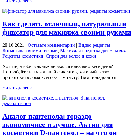
Домашний
Читать далее »
тоник
для
лица
с
Как сделать отличный, натуральный
кориандром:
фиксатор для макияжа своими руками
простой
рецепт
против
28.10.2021
|
Оставьте комментарий
|
Видео рецепты.
акне
Косметика своими руками
,
Макияж и средства для макияжа
,
и
Рецепты косметики
,
Спреи для волос и кожи
для
омоложения
Хотите, чтобы макияж держался идеально весь день?
кожи
Попробуйте натуральный фиксатор, который легко
приготовить дома всего за 1 минуту! Вам понадобятся
Как
Читать далее »
сделать
отличный,
натуральный
фиксатор
для
Аналог пантенола: гораздо
макияжа
экономичнее и лучше. Актив для
своими
руками
косметики D-пантенол – на что он