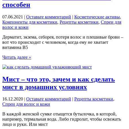
способен
07.06.2021
|
Оставьте комментарий
|
Косметические активы
,
Компоненты для косметики
,
Рецепты косметики
,
Спреи для
волос и кожи
Дерматит, экзема, себорея, потеря волос и плешивые брови –
вот что происходит с человеком, когда ему не хватает
витамина B5
Аналог
Читать далее »
пантенола:
гораздо
экономичнее
и
Мист – что это, зачем и как сделать
лучше.
мист в домашних условиях
Актив
для
косметики
16.12.2020
|
Оставьте комментарий
|
Рецепты косметики
,
D-
Спреи для волос и кожи
пантенол
–
В каждой женской сумке отыщется бутылочка, в которой,
на
например, термальная вода. Либо гидролат, чтобы освежать
что
лицо и руки. Или мист