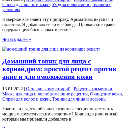
Спреи для волос и кожи
,
Уход за волосами в домашних
условиях
Наверное все знают эту приправу. Ароматная, вкусная и
полезная. Я добавляю ее во все блюда. Прованские травы
содержат целебные ароматические
Спрей
Читать далее »
для
волос
из
прованских
Домашний тоник для лица с
трав:
кориандром: простой рецепт против
рецепт
для
акне и для омоложения кожи
роста
и
13.01.2022
|
Оставьте комментарий
|
Рецепты косметики
,
блеска
Маска для лица и волос домашние рецепты
,
Очищение кожи
,
в
Спреи для волос и кожи
,
Тоники для лица и лосьоны
домашних
условиях
Знаете ли вы, что обычная кухонная специя может стать
мощным косметическим средством? Кориандр (или кинза),
который мы привыкли добавлять в