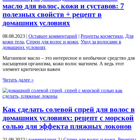
без
масло для волос, кожи и суставов: 7
химии
и
полезных свойств + рецепт в
обмана
домашних условиях
08.08.2023
|
Оставьте комментарий
|
Рецепты косметики
,
Для
кожи тела
,
Спреи для волос и кожи
,
Уход за волосами в
домашних условиях
Магниевое масло – это интересное и необычное средство для
насыщения организма, кожи волос магнием. А ведь этот
элемент критически важен
Сила
Читать далее »
моря
у
нас
дома.
Магниевое
Как сделать солевой спрей для волос в
масло
домашних условиях: рецепт с морской
для
волос,
солью для эффекта пляжных локонов
кожи
и
21.09.2022
|
комментария 2
|
Спреи для волос и кожи
,
Рецепты