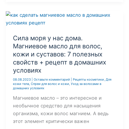
необходим!
Доступный
и
всемогущий
для
Сила моря у нас дома.
лица
Магниевое масло для волос,
и
кожи и суставов: 7 полезных
волос
свойств + рецепт в домашних
условиях
08.08.2023
|
Оставьте комментарий
|
Рецепты косметики
,
Для
кожи тела
,
Спреи для волос и кожи
,
Уход за волосами в
домашних условиях
Магниевое масло – это интересное и
необычное средство для насыщения
организма, кожи волос магнием. А ведь
этот элемент критически важен