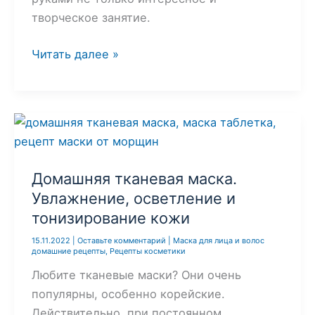
творческое занятие.
Домашняя
Читать далее »
косметика
своими
руками.
5
самых
простых
Домашняя тканевая маска.
рецептов
Увлажнение, осветление и
для
тонизирование кожи
начинающих
15.11.2022
|
Оставьте комментарий
|
Маска для лица и волос
домашние рецепты
,
Рецепты косметики
Любите тканевые маски? Они очень
популярны, особенно корейские.
Действительно, при постоянном