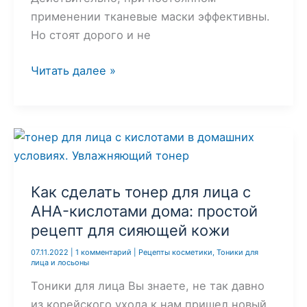
применении тканевые маски эффективны.
Но стоят дорого и не
Домашняя
Читать далее »
тканевая
маска.
Увлажнение,
осветление
и
тонизирование
Как сделать тонер для лица с
кожи
AHA-кислотами дома: простой
рецепт для сияющей кожи
07.11.2022
|
1 комментарий
|
Рецепты косметики
,
Тоники для
лица и лосьоны
Тоники для лица Вы знаете, не так давно
из корейского ухода к нам пришел новый