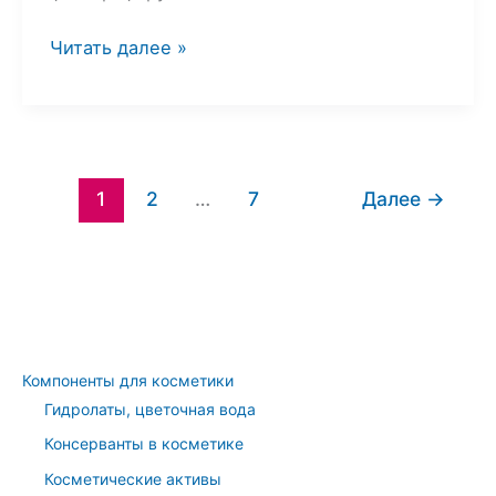
👀
Читать далее »
Патчи
из
агар-
агар
в
1
2
…
7
Далее
→
домашних
условиях
Компоненты для косметики
Гидролаты, цветочная вода
Консерванты в косметике
Косметические активы