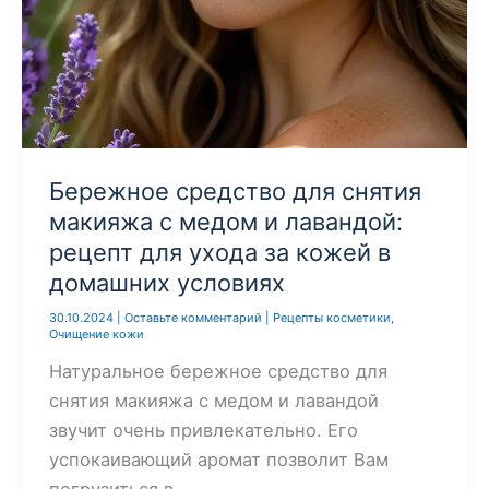
Бережное средство для снятия
макияжа с медом и лавандой:
рецепт для ухода за кожей в
домашних условиях
30.10.2024
|
Оставьте комментарий
|
Рецепты косметики
,
Очищение кожи
Натуральное бережное средство для
снятия макияжа с медом и лавандой
звучит очень привлекательно. Его
успокаивающий аромат позволит Вам
погрузиться в