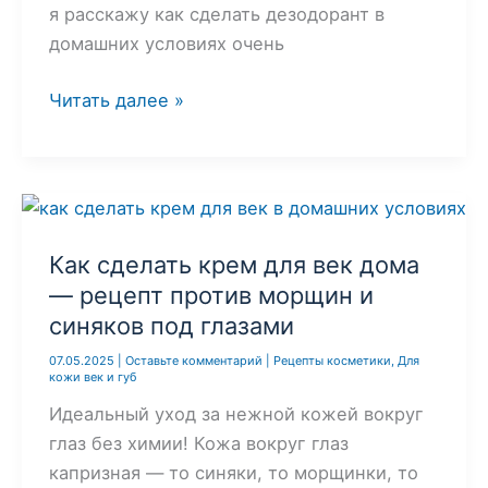
я расскажу как сделать дезодорант в
домашних условиях очень
Как
Читать далее »
сделать
дезодорант
в
домашних
условиях
Как сделать крем для век дома
за
— рецепт против морщин и
5
синяков под глазами
минут:
безопасная
07.05.2025
|
Оставьте комментарий
|
Рецепты косметики
,
Для
кожи век и губ
альтернатива
Идеальный уход за нежной кожей вокруг
магазинным
глаз без химии! Кожа вокруг глаз
средствам
капризная — то синяки, то морщинки, то