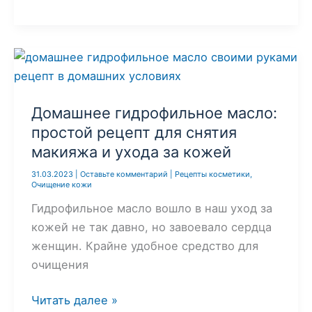
маски
для
волос.
5
лучших
домашних
Домашнее гидрофильное масло:
масок,
простой рецепт для снятия
рецепты
макияжа и ухода за кожей
для
31.03.2023
|
Оставьте комментарий
|
Рецепты косметики
,
роста
Очищение кожи
и
Гидрофильное масло вошло в наш уход за
восстановления
кожей не так давно, но завоевало сердца
женщин. Крайне удобное средство для
очищения
Домашнее
Читать далее »