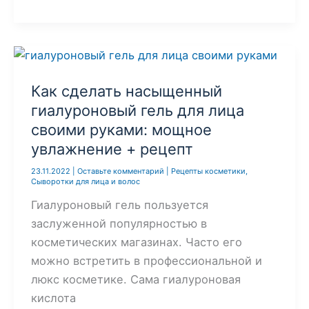
сделать
мыло
ручной
работы:
польза,
Как сделать насыщенный
отличия
гиалуроновый гель для лица
от
своими руками: мощное
обычного
увлажнение + рецепт
+
2
23.11.2022
|
Оставьте комментарий
|
Рецепты косметики
,
Сыворотки для лица и волос
рецепта
Гиалуроновый гель пользуется
заслуженной популярностью в
косметических магазинах. Часто его
можно встретить в профессиональной и
люкс косметике. Сама гиалуроновая
кислота