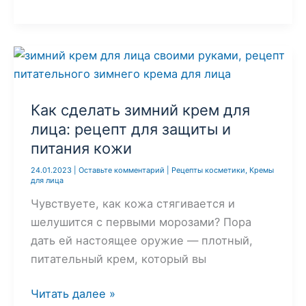
гидрофильное
масло:
простой
рецепт
для
снятия
Как сделать зимний крем для
макияжа
лица: рецепт для защиты и
и
питания кожи
ухода
24.01.2023
|
Оставьте комментарий
|
Рецепты косметики
,
Кремы
за
для лица
кожей
Чувствуете, как кожа стягивается и
шелушится с первыми морозами? Пора
дать ей настоящее оружие — плотный,
питательный крем, который вы
Как
Читать далее »