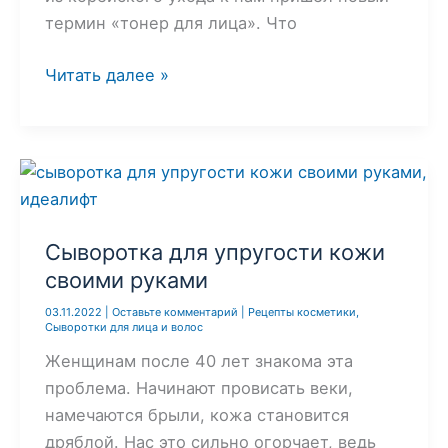
термин «тонер для лица». Что
Как
Читать далее »
сделать
тонер
для
лица
с
AHA-
Сыворотка для упругости кожи
кислотами
своими руками
дома:
03.11.2022
|
Оставьте комментарий
|
Рецепты косметики
,
простой
Сыворотки для лица и волос
рецепт
Женщинам после 40 лет знакома эта
для
проблема. Начинают провисать веки,
сияющей
намечаются брыли, кожа становится
кожи
дряблой. Нас это сильно огорчает, ведь