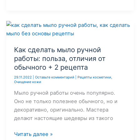
сделать
зимний
крем
для
лица:
рецепт
Как сделать мыло ручной
для
работы: польза, отличия от
защиты
обычного + 2 рецепта
и
29.11.2022
|
Оставьте комментарий
|
Рецепты косметики
,
питания
Очищение кожи
кожи
Мыло ручной работы очень популярно.
Оно не только полезнее обычного, но и
декоративно, оригинально. Мастера
делают настоящие шедевры из такого
Как
Читать далее »