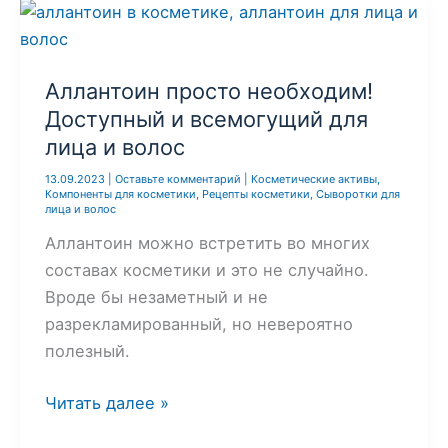
кожи
без
повреждений.
Аллантоин просто необходим!
Как
Доступный и всемогущий для
сделать
лица и волос
энзимную
13.09.2023
|
Оставьте комментарий
|
Косметические активы
,
пудру
Компоненты для косметики
,
Рецепты косметики
,
Сыворотки для
лица и волос
Аллантоин можно встретить во многих
составах косметики и это не случайно.
Вроде бы незаметный и не
разрекламированный, но невероятно
полезный.
Аллантоин
Читать далее »
просто