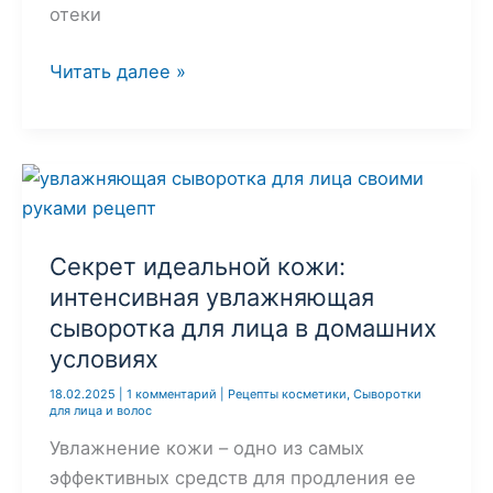
отеки
Как
Читать далее »
сделать
крем
для
век
дома
—
Секрет идеальной кожи:
рецепт
интенсивная увлажняющая
против
сыворотка для лица в домашних
морщин
условиях
и
синяков
18.02.2025
|
1 комментарий
|
Рецепты косметики
,
Сыворотки
для лица и волос
под
Увлажнение кожи – одно из самых
глазами
эффективных средств для продления ее