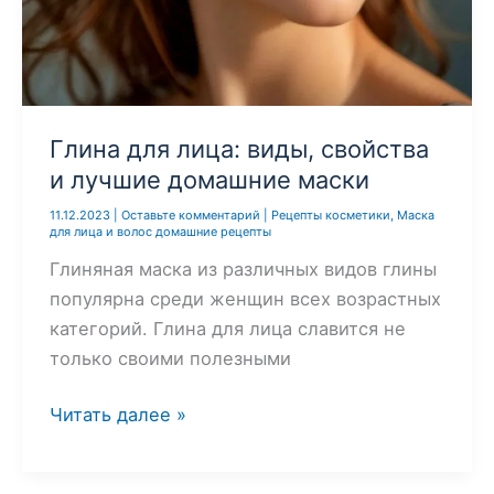
домашних
условиях
Глина для лица: виды, свойства
и лучшие домашние маски
11.12.2023
|
Оставьте комментарий
|
Рецепты косметики
,
Маска
для лица и волос домашние рецепты
Глиняная маска из различных видов глины
популярна среди женщин всех возрастных
категорий. Глина для лица славится не
только своими полезными
Глина
Читать далее »
для
лица: