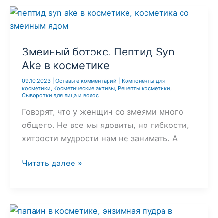
виды,
свойства
и
лучшие
Змеиный ботокс. Пептид Syn
домашние
Ake в косметике
маски
09.10.2023
|
Оставьте комментарий
|
Компоненты для
косметики
,
Косметические активы
,
Рецепты косметики
,
Сыворотки для лица и волос
Говорят, что у женщин со змеями много
общего. Не все мы ядовиты, но гибкости,
хитрости мудрости нам не занимать. А
Змеиный
Читать далее »
ботокс.
Пептид
Syn
Ake