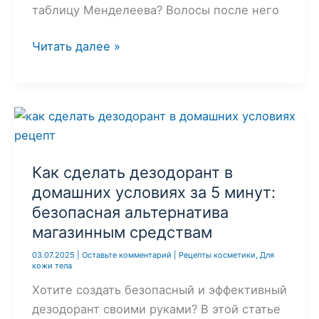
таблицу Менделеева? Волосы после него
Домашний
Читать далее »
кондиционер
для
волос:
уход
без
химии
Как сделать дезодорант в
и
домашних условиях за 5 минут:
обмана
безопасная альтернатива
магазинным средствам
03.07.2025
|
Оставьте комментарий
|
Рецепты косметики
,
Для
кожи тела
Хотите создать безопасный и эффективный
дезодорант своими руками? В этой статье