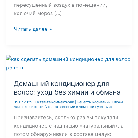
пересушенный воздух в помещении,
колючий мороз […]
Крем-
Читать далее »
сыворотка
для
лица
своими
руками:
зимний
Домашний кондиционер для
рецепт
волос: уход без химии и обмана
для
05.07.2025
|
Оставьте комментарий
|
Рецепты косметики
,
Спреи
восстановления
для волос и кожи
,
Уход за волосами в домашних условиях
и
Признавайтесь, сколько раз вы покупали
защиты
кондиционер с надписью «натуральный», а
потом обнаруживали в составе целую