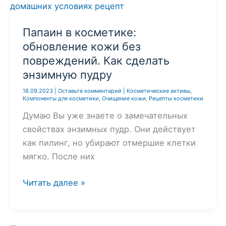
в
косметике
Папаин в косметике:
обновление кожи без
повреждений. Как сделать
энзимную пудру
18.09.2023
|
Оставьте комментарий
|
Косметические активы
,
Компоненты для косметики
,
Очищение кожи
,
Рецепты косметики
Думаю Вы уже знаете о замечательных
свойствах энзимных пудр. Они действует
как пилинг, но убирают отмершие клетки
мягко. После них
Папаин
Читать далее »
в
косметике:
обновление