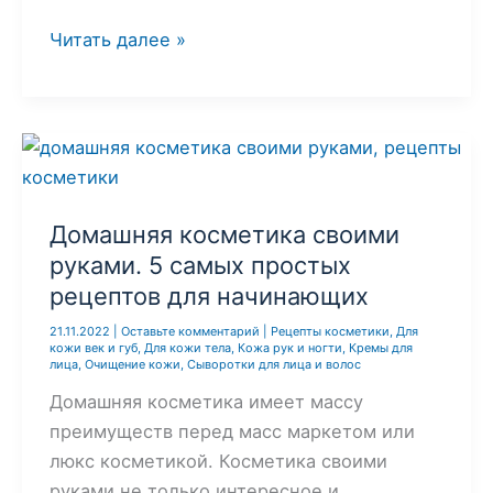
Как
Читать далее »
сделать
насыщенный
гиалуроновый
гель
для
лица
Домашняя косметика своими
своими
руками. 5 самых простых
руками:
рецептов для начинающих
мощное
21.11.2022
|
Оставьте комментарий
|
Рецепты косметики
,
Для
увлажнение
кожи век и губ
,
Для кожи тела
,
Кожа рук и ногти
,
Кремы для
+
лица
,
Очищение кожи
,
Сыворотки для лица и волос
рецепт
Домашняя косметика имеет массу
преимуществ перед масс маркетом или
люкс косметикой. Косметика своими
руками не только интересное и