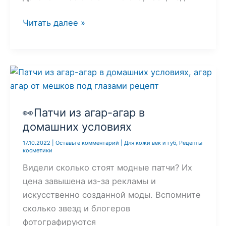
Сыворотка
Читать далее »
для
упругости
кожи
своими
руками
👀Патчи из агар-агар в
домашних условиях
17.10.2022
|
Оставьте комментарий
|
Для кожи век и губ
,
Рецепты
косметики
Видели сколько стоят модные патчи? Их
цена завышена из-за рекламы и
искусственно созданной моды. Вспомните
сколько звезд и блогеров
фотографируются