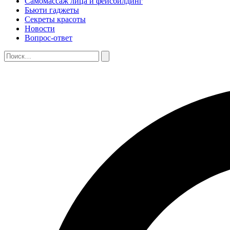
Самомассаж лица и фейсбилдинг
Бьюти гаджеты
Секреты красоты
Новости
Вопрос-ответ
Поиск:
Поиск