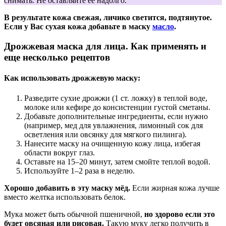
снимать. Не оставляйте ее надолго.
В результате кожа свежая, личико светится, подтянутое.
Если у Вас сухая кожа добавьте в маску
масло
.
Дрожжевая маска для лица. Как применять и
еще несколько рецептов
Как использовать дрожжевую маску:
Разведите сухие дрожжи (1 ст. ложку) в теплой воде,
молоке или кефире до консистенции густой сметаны.
Добавьте дополнительные ингредиенты, если нужно
(например, мед для увлажнения, лимонный сок для
осветления или овсянку для мягкого пилинга).
Нанесите маску на очищенную кожу лица, избегая
области вокруг глаз.
Оставьте на 15–20 минут, затем смойте теплой водой.
Используйте 1–2 раза в неделю.
Хорошо добавить в эту маску мёд.
Если жирная кожа лучше
вместо желтка использовать белок.
Мука может быть обычной пшеничной,
но здорово если это
будет овсяная или рисовая.
Такую муку легко получить в