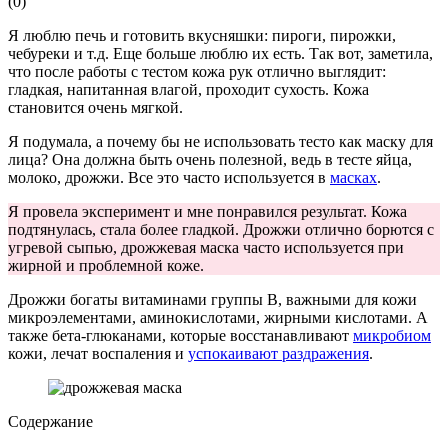
(
0
)
Я люблю печь и готовить вкусняшки: пироги, пирожки,
чебуреки и т.д. Еще больше люблю их есть. Так вот, заметила,
что после работы с тестом кожа рук отлично выглядит:
гладкая, напитанная влагой, проходит сухость. Кожа
становится очень мягкой.
Я подумала, а почему бы не использовать тесто как маску для
лица? Она должна быть очень полезной, ведь в тесте яйца,
молоко, дрожжи. Все это часто используется в
масках
.
Я провела эксперимент и мне понравился результат. Кожа
подтянулась, стала более гладкой. Дрожжи отлично борются с
угревой сыпью, дрожжевая маска часто используется при
жирной и проблемной коже.
Дрожжи богаты витаминами группы В, важными для кожи
микроэлементами, аминокислотами, жирными кислотами. А
также бета-глюканами, которые восстанавливают
микробиом
кожи, лечат воспаления и
успокаивают раздражения
.
Содержание