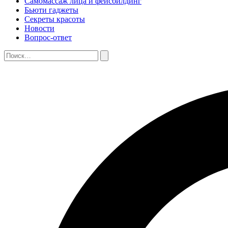
Самомассаж лица и фейсбилдинг
Бьюти гаджеты
Секреты красоты
Новости
Вопрос-ответ
Поиск:
Поиск