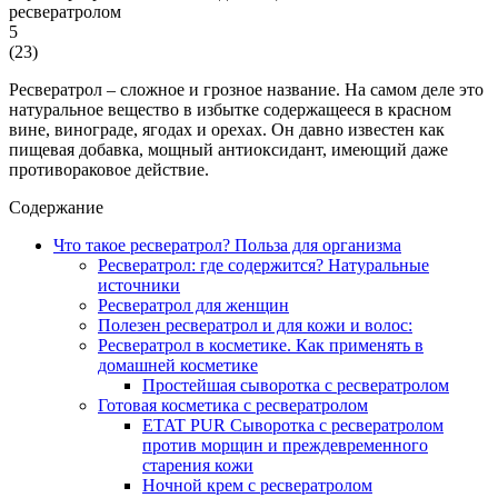
5
(
23
)
Ресвератрол – сложное и грозное название. На самом деле это
натуральное вещество в избытке содержащееся в красном
вине, винограде, ягодах и орехах. Он давно известен как
пищевая добавка, мощный антиоксидант, имеющий даже
противораковое действие.
Содержание
Что такое ресвератрол? Польза для организма
Ресвератрол: где содержится? Натуральные
источники
Ресвератрол для женщин
Полезен ресвератрол и для кожи и волос:
Ресвератрол в косметике. Как применять в
домашней косметике
Простейшая сыворотка с ресвератролом
Готовая косметика с ресвератролом
ETAT PUR Сыворотка с ресвератролом
против морщин и преждевременного
старения кожи
Ночной крем с ресвератролом