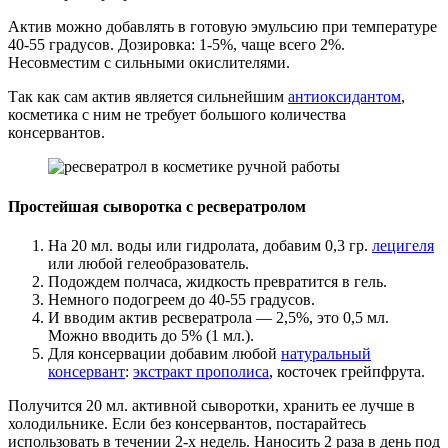
Актив можно добавлять в готовую эмульсию при температуре
40-55 градусов. Дозировка: 1-5%, чаще всего 2%.
Несовместим с сильными окислителями.
Так как сам актив является сильнейшим
антиоксидантом
,
косметика с ним не требует большого количества
консервантов.
Простейшая сыворотка с ресвератролом
На 20 мл. воды или гидролата, добавим 0,3 гр.
лецигеля
или любой гелеобразователь.
Подождем полчаса, жидкость превратится в гель.
Немного подогреем до 40-55 градусов.
И вводим актив ресвератрола — 2,5%, это 0,5 мл.
Можно вводить до 5% (1 мл.).
Для консервации добавим любой
натуральный
консервант
:
экстракт прополиса
, косточек грейпфрута.
Получится 20 мл. активной сыворотки, хранить ее лучше в
холодильнике. Если без консервантов, постарайтесь
использовать в течении 2-х недель. Наносить 2 раза в день под