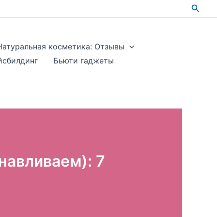
Поис
Натуральная косметика: Отзывы
йсбилдинг
Бьюти гаджеты
навливаем): 7