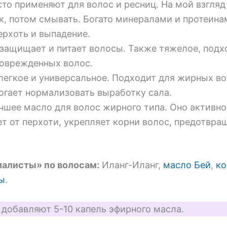
асто применяют для волос и ресниц. На мой взгля
к, потом смывать. Богато минералами и протеина
ерхоть и выпадение.
ащищает и питает волосы. Также тяжелое, подхо
поврежденных волос.
легкое и универсальное. Подходит для жирных во
огает нормализовать выработку сала.
чшее масло для волос жирного типа. Оно активн
т от перхоти, укрепляет корни волос, предотвра
иалисты» по волосам:
Иланг-Иланг,
масло Бей
,
к
ы
.
 добавляют 5-10 капель эфирного масла.