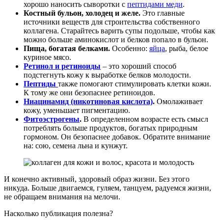
хорошо наносить сыворотки с
пептидами меди
.
Костный бульон, холодец и желе.
Это главные
источники веществ для строительства собственного
коллагена. Старайтесь варить супы подольше, чтобы как
можно больше аминокислот и белков попало в бульон.
Пища, богатая белками.
Особенно:
яйца
, рыба, белое
куриное мясо.
Ретинол и ретиноиды
– это хороший способ
подстегнуть кожу к выработке белков молодости.
Пептиды
также помогают стимулировать клетки кожи.
К тому же они безопаснее ретиноидов.
Ниацинамид (никотиновая кислота)
.
Омолаживает
кожу, уменьшает пигментацию.
Фитоэстрогены
.
В определенном возрасте есть смысл
потреблять больше продуктов, богатых природным
гормоном. Он безопаснее добавок. Обратите внимание
на: сою, семена льна и кунжут.
И конечно активный, здоровый образ жизни. Без этого
никуда. Больше двигаемся, гуляем, танцуем, радуемся жизни,
не обращаем внимания на мелочи.
Насколько публикация полезна?