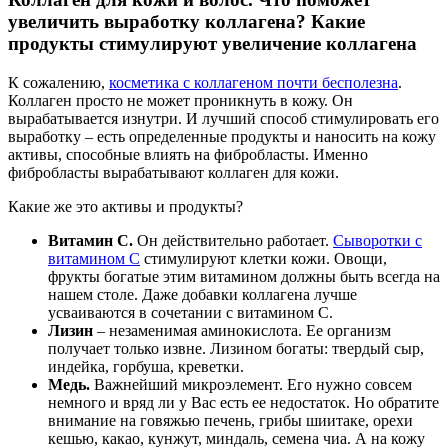
увеличить выработку коллагена? Какие
продукты стимулируют увеличение коллагена
К сожалению,
косметика с коллагеном почти бесполезна
.
Коллаген просто не может проникнуть в кожу. Он
вырабатывается изнутри. И лучший способ стимулировать его
выработку – есть определенные продукты и наносить на кожу
активы, способные влиять на фибробласты. Именно
фибробласты вырабатывают коллаген для кожи.
Какие же это активы и продукты?
Витамин С.
Он действительно работает.
Сыворотки с
витамином С
стимулируют клетки кожи. Овощи,
фрукты богатые этим витамином должны быть всегда на
нашем столе. Даже добавки коллагена лучше
усваиваются в сочетании с витамином С.
Лизин
– незаменимая аминокислота. Ее организм
получает только извне. Лизином богаты: твердый сыр,
индейка, горбуша, креветки.
Медь.
Важнейший микроэлемент. Его нужно совсем
немного и вряд ли у Вас есть ее недостаток. Но обратите
внимание на говяжью печень, грибы шиитаке, орехи
кешью, какао, кунжут, миндаль, семена чиа. А на кожу