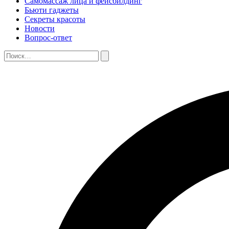
Самомассаж лица и фейсбилдинг
Бьюти гаджеты
Секреты красоты
Новости
Вопрос-ответ
Поиск:
Поиск