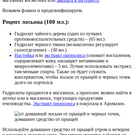
магазинах косметики или
заказать в интернете
.
Возьмем флакон и продезинфицируем.
Рецепт лосьона (100 мл.):
Гидролат чайного дерева (одно из лучших
противовоспалительных средств) – (65 мл.)
Гидролат черного тмина (великолепно регулирует
салоотделение) – (30 мл.)
Настойка
или
экстракт прополиса
(снимает воспаления,
оздоравливает кожу, насыщает витаминами и
микроэлементами) – 5 мл. Лучше использовать экстракт,
там меньше спирта. Также он будет служить
консервантом, чтобы лосьон от прыщей и черных точек
долго не портился.
Гидролаты продаются в магазинах, а прополис можно найти в
аптеке или в магазинах, торгующих продуктами
пчеловодства.
Экстракт прополиса
я покупала в Аромазон.
Используйте домашнее средство от прыщей утром и вечером
и храните в холодильнике. Это мягкое средство работает не