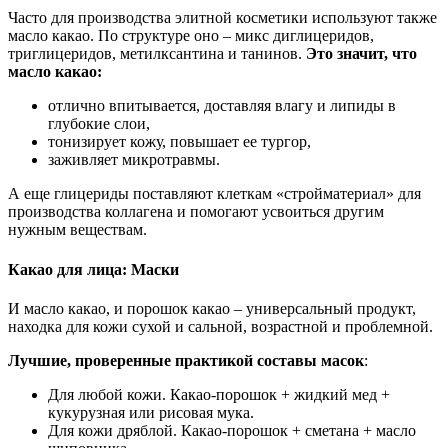
Часто для производства элитной косметики используют также
масло какао. По структуре оно – микс диглицеридов,
триглицеридов, метилксантина и танинов.
Это значит, что
масло какао:
отлично впитывается, доставляя влагу и липиды в
глубокие слои,
тонизирует кожу, повышает ее тургор,
заживляет микротравмы.
А еще глицериды поставляют клеткам «стройматериал» для
производства коллагена и помогают усвоиться другим
нужным веществам.
Какао для лица: Маски
И масло какао, и порошок какао – универсальный продукт,
находка для кожи сухой и сальной, возрастной и проблемной.
Лучшие, проверенные практикой составы масок
:
Для любой кожи. Какао-порошок + жидкий мед +
кукурузная или рисовая мука.
Для кожи дряблой. Какао-порошок + сметана + масло