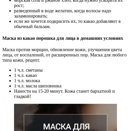
морская соль и ржаной хлеб, когда нужно ускорить их
рост;
разведенный в воде желатин, когда волосы надо
заламинировать;
если же хочется подкрасить их, то какао добавляют в
обычный бальзам.
Маска из какао порошка для лица в домашних условиях
Маска против морщин, обновление кожи, улучшения цвета
лица, от воспалений, от расширенных пор. Маска для любого
типа кожи, рецепт.
1 ч.л. сметаны
1 ч.л. какао
1 ч.л. молока
1 ч.л. масла шиповника
Нанести на 15-20 минут. Кожа станет бархатной и
гладкой!