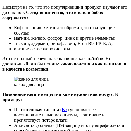
Несмотря на то, что это популярнейший продукт, изучают его
до сих пор.
Сегодня известно, что в какао-бобах
содержатся:
Кофеин, эпикахетин и теобромин, тонизирующие
сосуды;
магний, железо, фосфор, цинк и другие элементы;
тиамин, адермин, рибофлавин, B5 и B9, PP, E, A;
органические жирокислоты.
Это не полный перечень «сокровищ» какао-бобов. Но
достаточный, чтобы понять:
какао полезно и как напиток, и
в качестве косметики.
какао для лица
Названные выше вещества коже нужны как воздух. К
примеру:
Пантотеновая кислота (
B5
) усиливает ее
восстановительные механизмы, лечит акне и
препятствует потере влаги.
А кислота фолиевая (B9) защищает от ультрафиолета и
способствует синтезу нитей коллагена.