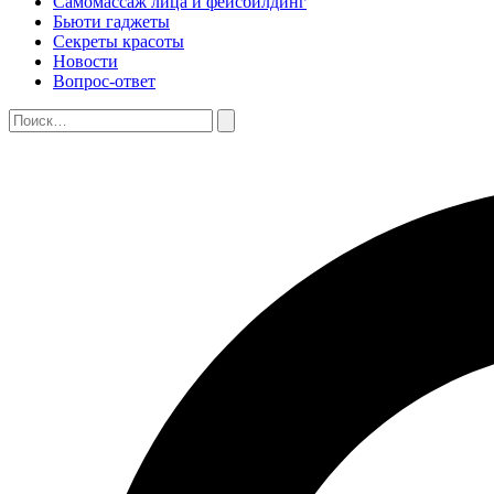
Самомассаж лица и фейсбилдинг
Бьюти гаджеты
Секреты красоты
Новости
Вопрос-ответ
Поиск:
Поиск