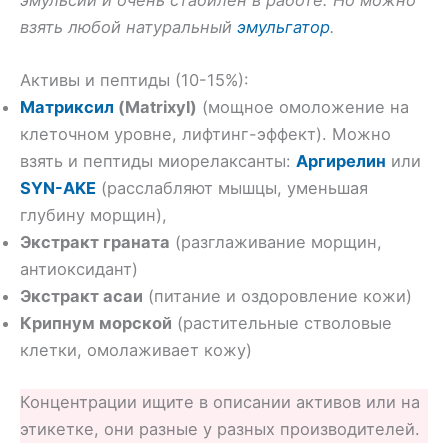
эмульсии и очень стабилен в работе. Но можно
взять любой натуральный
эмульгатор
.
Активы и пептиды (10-15%):
Матриксил
(Matrixyl)
(мощное омоложение на
клеточном уровне, лифтинг-эффект). Можно
взять и пептиды миорелаксанты:
Аргирелин
или
SYN-AKE
(расслабляют мышцы, уменьшая
глубину морщин),
Экстракт граната
(разглаживание морщин,
антиоксидант)
Экстракт асаи
(питание и оздоровление кожи)
Крипнум морской
(растительные стволовые
клетки, омолаживает кожу)
Концентрации ищите в описании активов или на
этикетке, они разные у разных производителей.