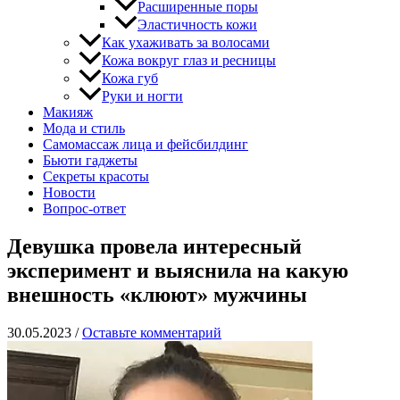
Расширенные поры
Эластичность кожи
Как ухаживать за волосами
Кожа вокруг глаз и ресницы
Кожа губ
Руки и ногти
Макияж
Мода и стиль
Самомассаж лица и фейсбилдинг
Бьюти гаджеты
Секреты красоты
Новости
Вопрос-ответ
Девушка провела интересный
эксперимент и выяснила на какую
внешность «клюют» мужчины
30.05.2023
/
Оставьте комментарий