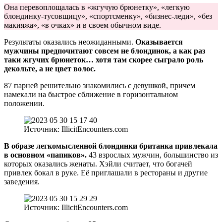
Она перевоплощалась в «жгучую брюнетку», «легкую
блондинку-тусовщицу», «спортсменку», «бизнес-леди», «без
макияжа», «в очках» и в своем обычном виде.
Результаты оказались неожиданными.
Оказывается
мужчины предпочитают совсем не блондинок, а как раз
таки жгучих брюнеток… хотя там скорее сыграло роль
декольте, а не цвет волос.
87 парней решительно знакомились с девушкой, причем
намекали на быстрое сближение в горизонтальном
положении.
Источник: IllicitEncounters.com
В образе легкомысленной блондинки британка привлекала
в основном «папиков».
43 взрослых мужчин, большинство из
которых оказались женаты. Хэйли считает, что богачей
привлек бокал в руке. Её приглашали в рестораны и другие
заведения.
Источник: IllicitEncounters.com