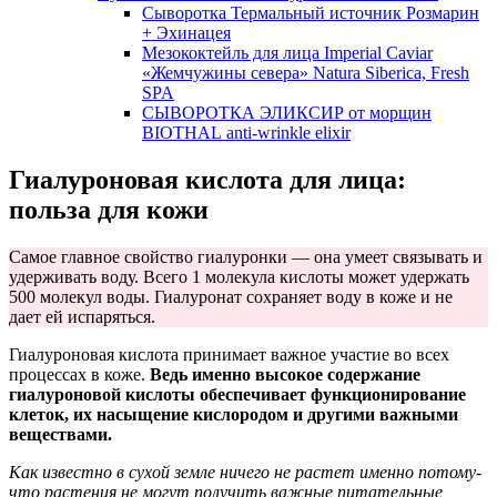
Сыворотка Термальный источник Розмарин
+ Эхинацея
Мезококтейль для лица Imperial Caviar
«Жемчужины севера» Natura Siberica, Fresh
SPA
СЫВОРОТКА ЭЛИКСИР от морщин
BIOTHAL anti-wrinkle elixir
Гиалуроновая кислота для лица:
польза для кожи
Самое главное свойство гиалуронки — она умеет связывать и
удерживать воду. Всего 1 молекула кислоты может удержать
500 молекул воды. Гиалуронат сохраняет воду в коже и не
дает ей испаряться.
Гиалуроновая кислота принимает важное участие во всех
процессах в коже.
Ведь именно высокое содержание
гиалуроновой кислоты обеспечивает функционирование
клеток, их насыщение кислородом и другими важными
веществами.
Как известно в сухой земле ничего не растет именно потому-
что растения не могут получить важные питательные