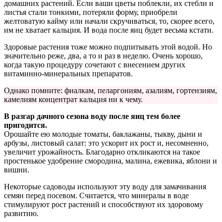
домашних растений. Если ваши цветы поблекли, их стебли и
листья стали тонкими, потеряли форму, приобрели
желтоватую кайму или начали скручиваться, то, скорее всего,
им не хватает кальция. И вода после яиц будет весьма кстати.
Здоровые растения тоже можно подпитывать этой водой. Но
значительно реже, два, а то и раз в неделю. Очень хорошо,
когда такую процедуру сочетают с внесением других
витаминно-минеральных препаратов.
Однако помните: фиалкам, пеларгониям, азалиям, гортензиям,
камелиям концентрат кальция ни к чему.
В разгар дачного сезона воду после яиц тем более
пригодится.
Орошайте ею молодые томаты, баклажаны, тыкву, дыни и
арбузы, листовый салат: это ускорит их рост и, несомненно,
увеличит урожайность. Благодарно откликаются на такое
простенькое удобрение смородина, малина, ежевика, яблони и
вишни.
Некоторые садоводы используют эту воду для замачивания
семян перед посевом. Считается, что минералы в воде
стимулируют рост растений и способствуют их здоровому
развитию.