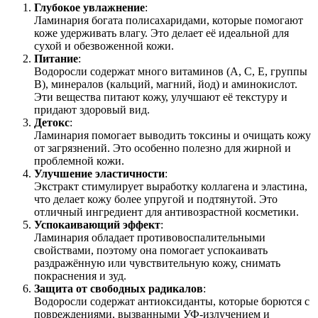
Глубокое увлажнение
:
Ламинария богата полисахаридами, которые помогают
коже удерживать влагу. Это делает её идеальной для
сухой и обезвоженной кожи.
Питание
:
Водоросли содержат много витаминов (A, C, E, группы
B), минералов (кальций, магний, йод) и аминокислот.
Эти вещества питают кожу, улучшают её текстуру и
придают здоровый вид.
Детокс
:
Ламинария помогает выводить токсины и очищать кожу
от загрязнений. Это особенно полезно для жирной и
проблемной кожи.
Улучшение эластичности
:
Экстракт стимулирует выработку коллагена и эластина,
что делает кожу более упругой и подтянутой. Это
отличный ингредиент для антивозрастной косметики.
Успокаивающий эффект
:
Ламинария обладает противовоспалительными
свойствами, поэтому она помогает успокаивать
раздражённую или чувствительную кожу, снимать
покраснения и зуд.
Защита от свободных радикалов
:
Водоросли содержат антиоксиданты, которые борются с
повреждениями, вызванными УФ-излучением и