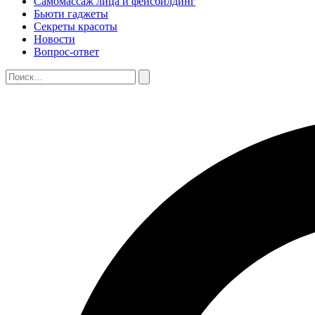
Самомассаж лица и фейсбилдинг
Бьюти гаджеты
Секреты красоты
Новости
Вопрос-ответ
Поиск:
Поиск