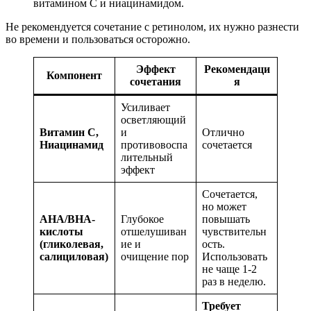
витамином С и ниацинамидом.
Не рекомендуется сочетание с ретинолом, их нужно разнести
во времени и пользоваться осторожно.
Эффект
Рекомендаци
Компонент
сочетания
я
Усиливает
осветляющий
Витамин С,
и
Отлично
Ниацинамид
противовоспа
сочетается
лительный
эффект
Сочетается,
но может
АНА/ВНА-
Глубокое
повышать
кислоты
отшелушиван
чувствительн
(гликолевая,
ие и
ость.
салициловая)
очищение пор
Использовать
не чаще 1-2
раз в неделю.
Требует