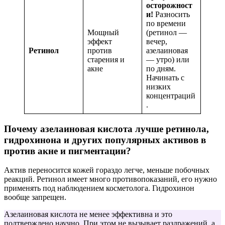
осторожност
и!
Разносить
по времени
Мощный
(ретинол —
эффект
вечер,
Ретинол
против
азелаиновая
старения и
— утро) или
акне
по дням.
Начинать с
низких
концентраций
.
Почему азелаиновая кислота лучше ретинола,
гидрохинона и других популярных активов в
против акне и пигментации?
Актив переносится кожей гораздо легче, меньше побочных
реакций. Ретинол имеет много противопоказаний, его нужно
применять под наблюдением косметолога. Гидрохинон
вообще запрещен.
Азелаиновая кислота не менее эффективна и это
подтверждено научно. При этом не вызывает раздражений, а