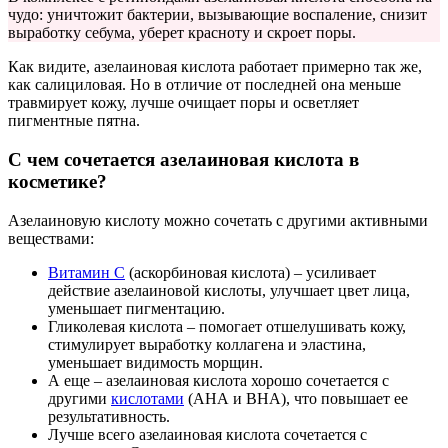
чудо: уничтожит бактерии, вызывающие воспаление, снизит
выработку себума, уберет красноту и скроет поры.
Как видите, азелаиновая кислота работает примерно так же,
как салициловая. Но в отличие от последней она меньше
травмирует кожу, лучше очищает поры и осветляет
пигментные пятна.
С чем сочетается азелаиновая кислота в
косметике?
Азелаиновую кислоту можно сочетать с другими активными
веществами:
Витамин С
(аскорбиновая кислота) – усиливает
действие азелаиновой кислоты, улучшает цвет лица,
уменьшает пигментацию.
Гликолевая кислота – помогает отшелушивать кожу,
стимулирует выработку коллагена и эластина,
уменьшает видимость морщин.
А еще – азелаиновая кислота хорошо сочетается с
другими
кислотами
(АНА и ВНА), что повышает ее
результативность.
Лучше всего азелаиновая кислота сочетается с