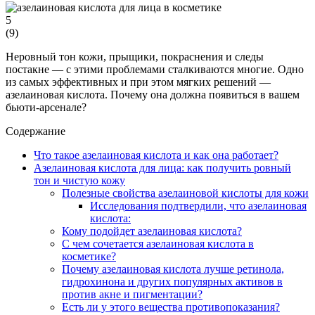
5
(
9
)
Неровный тон кожи, прыщики, покраснения и следы
постакне — с этими проблемами сталкиваются многие. Одно
из самых эффективных и при этом мягких решений —
азелаиновая кислота. Почему она должна появиться в вашем
бьюти-арсенале?
Содержание
Что такое азелаиновая кислота и как она работает?
Азелаиновая кислота для лица: как получить ровный
тон и чистую кожу
Полезные свойства азелаиновой кислоты для кожи
Исследования подтвердили, что азелаиновая
кислота:
Кому подойдет азелаиновая кислота?
С чем сочетается азелаиновая кислота в
косметике?
Почему азелаиновая кислота лучше ретинола,
гидрохинона и других популярных активов в
против акне и пигментации?
Есть ли у этого вещества противопоказания?