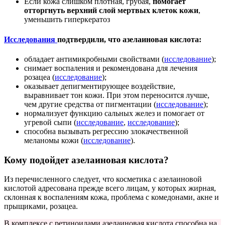
Если кожа слишком плотная, грубая,
помогает
отторгнуть верхний слой мертвых клеток кожи
,
уменьшить гиперкератоз
Исследования
подтвердили, что азелаиновая кислота:
обладает антимикробными свойствами (
исследование
);
снимает воспаления и рекомендована для лечения
розацеа (
исследование
);
оказывает депигментирующее воздействие,
выравнивает тон кожи. При этом переносится лучше,
чем другие средства от пигментации (
исследование
);
нормализует функцию сальных желез и помогает от
угревой сыпи (
исследование
,
исследование
);
способна вызывать регрессию злокачественной
меланомы кожи (
исследование
).
Кому подойдет азелаиновая кислота?
Из перечисленного следует, что косметика с азелаиновой
кислотой адресована прежде всего лицам, у которых жирная,
склонная к воспалениям кожа, проблема с комедонами, акне и
прыщиками, розацеа.
В комплексе с ретиноидами азелаиновая кислота способна на