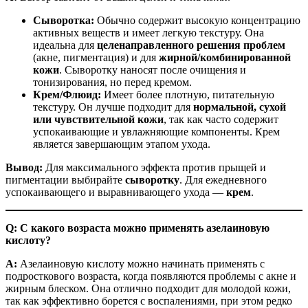
Сыворотка:
Обычно содержит высокую концентрацию
активных веществ и имеет легкую текстуру. Она
идеальна для
целенаправленного решения проблем
(акне, пигментация) и для
жирной/комбинированной
кожи
. Сыворотку наносят после очищения и
тонизирования, но перед кремом.
Крем/Флюид:
Имеет более плотную, питательную
текстуру. Он лучше подходит для
нормальной, сухой
или чувствительной кожи
, так как часто содержит
успокаивающие и увлажняющие компоненты. Крем
является завершающим этапом ухода.
Вывод:
Для максимального эффекта против прыщей и
пигментации выбирайте
сыворотку
. Для ежедневного
успокаивающего и выравнивающего ухода —
крем
.
Q: С какого возраста можно применять азелаиновую
кислоту?
A:
Азелаиновую кислоту можно начинать применять с
подросткового возраста, когда появляются проблемы с акне и
жирным блеском. Она отлично подходит для молодой кожи,
так как эффективно борется с воспалениями, при этом редко