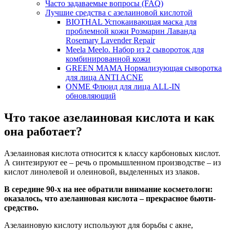
Часто задаваемые вопросы (FAQ)
Лучшие средства с азелаиновой кислотой
BIOTHAL Успокаивающая маска для
проблемной кожи Розмарин Лаванда
Rosemary Lavender Repair
Meela Meelo. Набор из 2 сывороток для
комбинированной кожи
GREEN MAMA Нормализующая сыворотка
для лица ANTI ACNE
ONME Флюид для лица ALL-IN
обновляющий
Что такое азелаиновая кислота и как
она работает?
Азелаиновая кислота относится к классу карбоновых кислот.
А синтезируют ее – речь о промышленном производстве – из
кислот линолевой и олеиновой, выделенных из злаков.
В середине 90-х на нее обратили внимание косметологи:
оказалось, что азелаиновая кислота – прекрасное бьюти-
средство.
Азелаиновую кислоту используют для борьбы с акне,