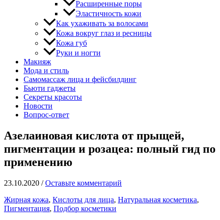
Расширенные поры
Эластичность кожи
Как ухаживать за волосами
Кожа вокруг глаз и ресницы
Кожа губ
Руки и ногти
Макияж
Мода и стиль
Самомассаж лица и фейсбилдинг
Бьюти гаджеты
Секреты красоты
Новости
Вопрос-ответ
Азелаиновая кислота от прыщей,
пигментации и розацеа: полный гид по
применению
23.10.2020
/
Оставьте комментарий
Жирная кожа
,
Кислоты для лица
,
Натуральная косметика
,
Пигментация
,
Подбор косметики